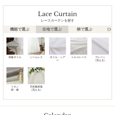
レースカーテンを探す
機能で選ぶ
生地で選ぶ
柄で選ぶ
価格
高級ボイル
シームレス
ボイル・シア
トルコレース
プレーン
ー
（洗える）
リネン
天然素材風
綿・麻
（洗える）