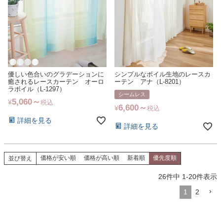
優しい色合いのグラデーションに
シンプルなボイル生地のレースカ
癒されるレースカーテン オーロ
ーテン アナ（L-8201）
ラボイル（L-1297）
シームレス
5,060
¥
税込
6,600
¥
税込
詳細を見る
詳細を見る
価格が安い順
価格が高い順
新着順
優先度順
並び替え
26
件中
1
-
20
件表示
1
2