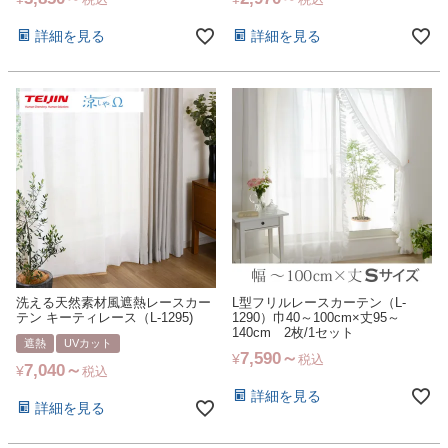
税込
税込
詳細を見る
詳細を見る
洗える天然素材風遮熱レースカー
L型フリルレースカーテン（L-
テン キーティレース（L-1295)
1290）巾40～100cm×丈95～
140cm 2枚/1セット
遮熱
UVカット
7,590
¥
税込
7,040
¥
税込
詳細を見る
詳細を見る