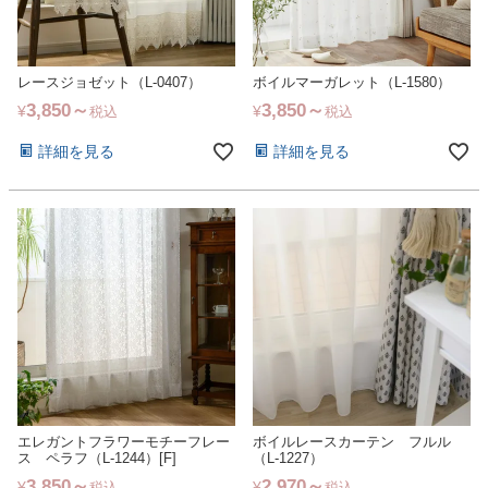
レースジョゼット（L-0407）
ボイルマーガレット（L-1580）
3,850
3,850
¥
¥
税込
税込
詳細を見る
詳細を見る
エレガントフラワーモチーフレー
ボイルレースカーテン フルル
ス ペラフ（L-1244）[F]
（L-1227）
3,850
2,970
¥
¥