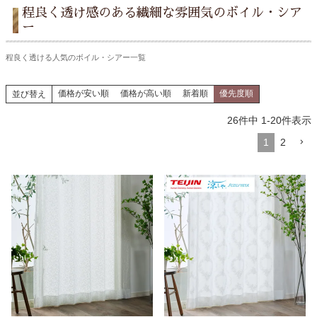
程良く透け感のある繊細な雰囲気のボイル・シア
ー
程良く透ける人気のボイル・シアー一覧
価格が安い順
価格が高い順
新着順
優先度順
並び替え
26
件中
1
-
20
件表示
1
2