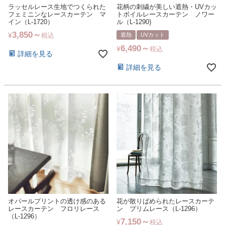
ラッセルレース生地でつくられた
花柄の刺繍が美しい遮熱・UVカッ
フェミニンなレースカーテン マ
トボイルレースカーテン ノワー
イン（L-1720）
ル（L-1290)
3,850
¥
遮熱
UVカット
税込
6,490
¥
税込
詳細を見る
詳細を見る
オパールプリントの透け感のある
花が散りばめられたレースカーテ
レースカーテン フロリレース
ン プリムレース（L-1296）
（L-1296）
7,150
¥
税込