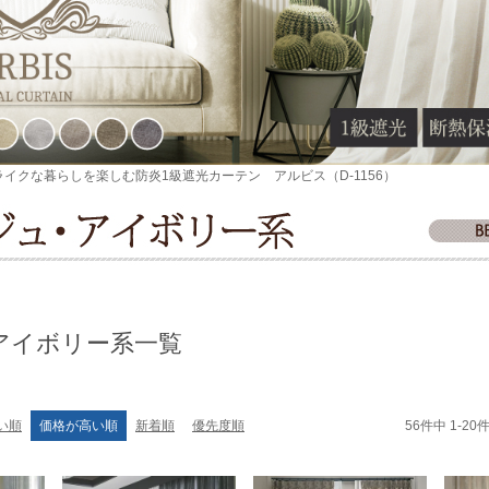
ライクな暮らしを楽しむ防炎1級遮光カーテン アルビス（D-1156）
アイボリー系一覧
56
件中
1
-
20
い順
価格が高い順
新着順
優先度順