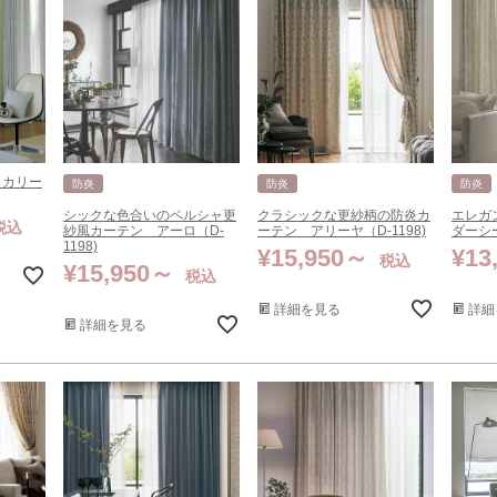
 カリー
防炎
防炎
防炎
シックな色合いのペルシャ更
クラシックな更紗柄の防炎カ
エレガ
税込
紗風カーテン アーロ（D-
ーテン アリーヤ（D-1198)
ダーシー
1198)
¥
15,950
¥
13
税込
¥
15,950
税込
詳細を見る
詳細
詳細を見る