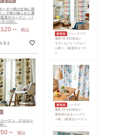
き
防音
ボーダー柄の生地に密
うシダ柄が織られた裏
2級遮光カーテン パ
D-1193）
,120
税込
ジャングリア
価格 ¥9,350(税込)～
を見る
モダンなジャングルジ
ム柄 2・3級遮光カーテ
ン
シーラス
価格 ¥9,350(税込)～
光
透明感のあるシーグラ
ス柄・2級遮光カーテン
光カーテン ひまわり
96）
350
税込