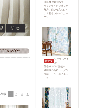
価格¥5,060(税込)～
リネンライクな織りが
魅力、外から見えにく
い！明るいレースカー
テン
シーラスボイ
ル
価格¥8,800(税込)～
透明感のあるシーグラ
ス柄・カラーボイルレ
ース
1
2
3
件表示