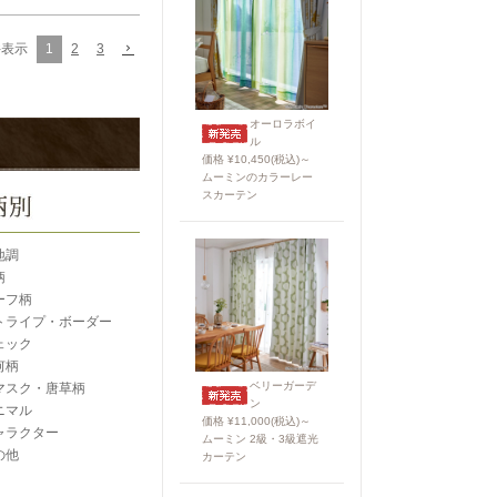
1
2
3
件表示
オーロラボイ
ル
価格 ¥10,450(税込)～
ムーミンのカラーレー
スカーテン
地調
柄
ーフ柄
トライプ・ボーダー
ェック
何柄
ベリーガーデ
マスク・唐草柄
ン
ニマル
価格 ¥11,000(税込)～
ャラクター
ムーミン 2級・3級遮光
の他
カーテン