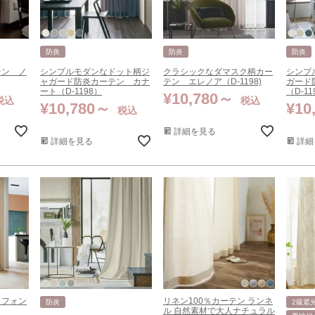
防炎
防炎
防炎
テン ノ
シンプルモダンなドット柄ジ
クラシックなダマスク柄カー
シンプ
ャガード防炎カーテン カナ
テン エレノア（D-1198)
ガード
ート（D-1198）
（D-11
¥
10,780
税込
税込
¥
10,780
¥
10
税込
詳細を見る
詳細を見る
詳細
 フォン
リネン100％カーテン ランネ
防炎
2級遮
ル 自然素材で大人ナチュラル