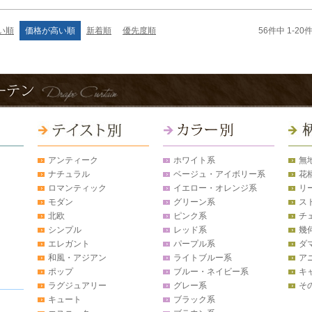
56
件中
1
-
20
い順
価格が高い順
新着順
優先度順
アンティーク
ホワイト系
無
ナチュラル
ベージュ・アイボリー系
花
ロマンティック
イエロー・オレンジ系
リ
モダン
グリーン系
ス
北欧
ピンク系
チ
シンプル
レッド系
幾
エレガント
パープル系
ダ
和風・アジアン
ライトブルー系
ア
ポップ
ブルー・ネイビー系
キ
ラグジュアリー
グレー系
そ
キュート
ブラック系