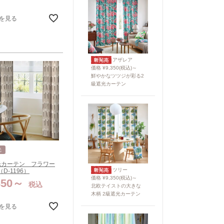
を見る
アザレア
価格 ¥9,350(税込)～
鮮やかなツツジが彩る2
級遮光カーテン
光
光カーテン フラワー
ツリー
D-1196）
価格 ¥9,350(税込)～
350
税込
北欧テイストの大きな
木柄 2級遮光カーテン
を見る