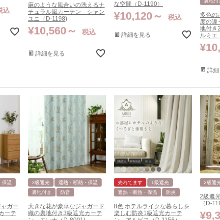
裏地付
な空間（D-1190）
麻のような風合いの洗えるナ
税込
チュラル風カーテン シャン
¥
10,120
多色の
税込
ユニ（D-1198)
度の違
¥
10,560
地付き
税込
詳細を見る
ルミエ（
¥
10
詳細を見る
詳細
・保温
3級遮光
遮熱・断熱・保温
売れてます
1級遮光
2級遮
裏地付き
防音
遮熱・断熱・保温
防炎
2級遮
（D-11
ジャガー
大きな花が豪華なジャガード
8色 ホテルライクな暮らしを
¥
9,
カーテ
織の裏地付き3級遮光カーテ
楽しむ防炎1級遮光カーテ