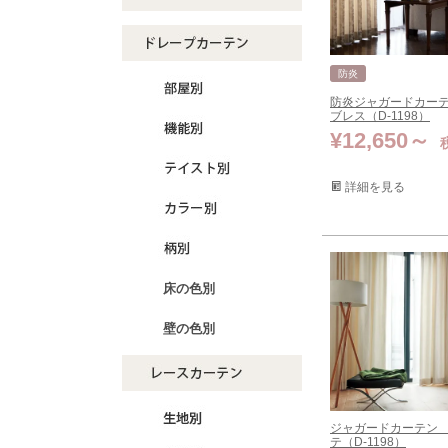
防炎
防炎ジャガードカー
ブレス（D-1198）
¥
12,650
詳細を見る
床の色別
壁の色別
ジャガードカーテン
テ（D-1198）