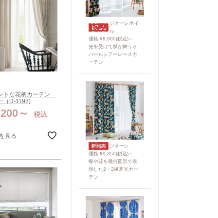
ジオーレボイ
ル
価格 ¥8,800(税込)～
光を受けて蝶が舞うオ
パールシアーレースカ
ーテン
ントな花柄カーテン
（D-1198)
,200
税込
を見る
ジオーレ
価格 ¥9,350(税込)～
蝶や花を幾何図形で表
現した2・3級遮光カー
テン