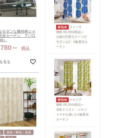
ストーネ
ルモダンな幾何柄ジャ
価格 ¥9,350(税込)～
防炎カーテン アバロ
大柄の円形モチーフが
98）
モダンな2・3級遮光カ
,780
ーテン
税込
を見る
クロリア
価格 ¥9,350(税込)～
北欧テイスト・シロツ
メクサを描いた2級遮光
カーテン
光
遮熱・断熱・保温