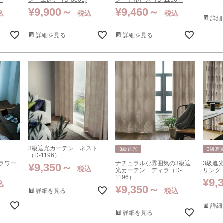
）
ン エレナ（D-8001)
ン アルビス（D-1156）
¥
9,900
¥
9,460
込
税込
税込
詳細
詳細を見る
詳細を見る
3級遮光カーテン ネスト
3級遮光
3級遮
（D-1196）
ラワー
ナチュラルな雰囲気の3級遮
3級遮
¥
9,350
税込
光カーテン ディラ（D-
リング（
1196）
¥
9,
込
¥
9,350
税込
詳細を見る
詳細
詳細を見る