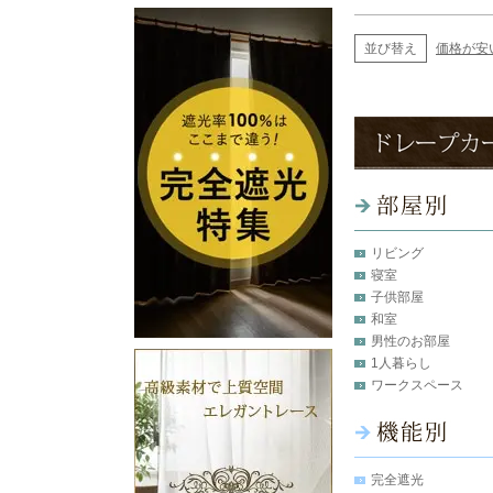
並び替え
価格が安
リビング
寝室
子供部屋
和室
男性のお部屋
1人暮らし
ワークスペース
完全遮光