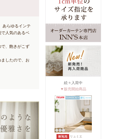
】あらゆるインテ
能で人気のあるベ
。
ので、飽きがこず
めましたので、お
続々入荷中
▼販売開始商品
リュミエ