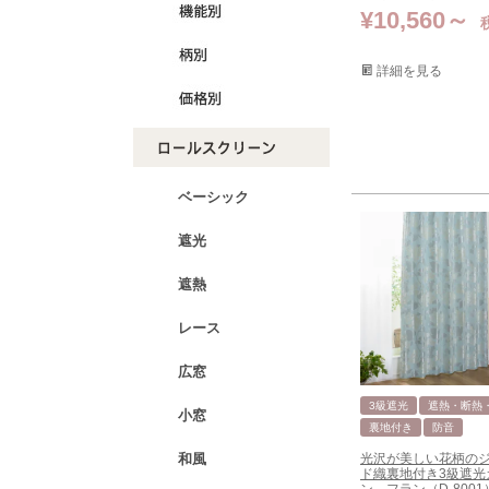
¥
10,560
詳細を見る
ベーシック
遮光
遮熱
レース
広窓
3級遮光
遮熱・断熱
小窓
裏地付き
防音
光沢が美しい花柄の
和風
ド織裏地付き3級遮光