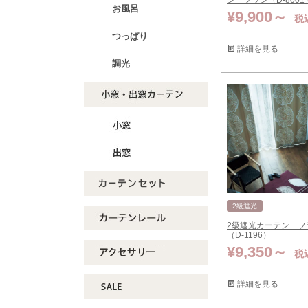
ン フラン（D-8001
お風呂
¥
9,900
税
つっぱり
詳細を見る
調光
2級遮光
2級遮光カーテン フ
（D-1196）
¥
9,350
税
詳細を見る