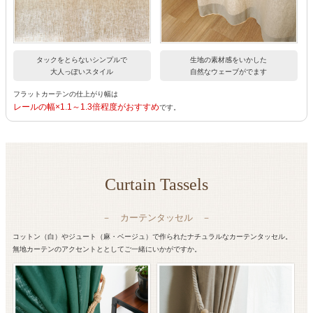
タックをとらないシンプルで
生地の素材感をいかした
大人っぽいスタイル
自然なウェーブがでます
フラットカーテンの仕上がり幅は
レールの幅×1.1～1.3倍程度がおすすめ
です。
Curtain Tassels
－ カーテンタッセル －
コットン（白）やジュート（麻・ベージュ）で作られたナチュラルなカーテンタッセル。
無地カーテンのアクセントととしてご一緒にいかがですか。