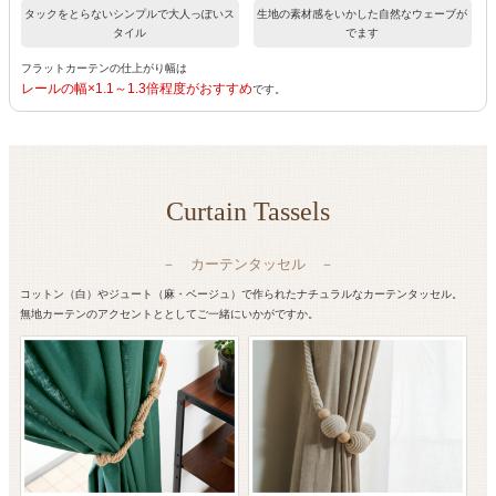
タックをとらないシンプルで大人っぽいス
生地の素材感をいかした自然なウェーブが
タイル
でます
フラットカーテンの仕上がり幅は
レールの幅×1.1～1.3倍程度がおすすめ
です。
Curtain Tassels
－ カーテンタッセル －
コットン（白）やジュート（麻・ベージュ）で作られたナチュラルなカーテンタッセル。
無地カーテンのアクセントととしてご一緒にいかがですか。