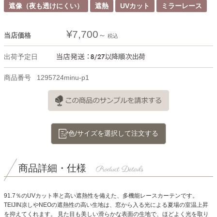
遮像（夜も透けにくい）
遮熱
UVカット
ミラーレース
¥
7,700
当店価格
税込
出荷予定日
商品番号
1295724minu-p1
色/サイズを選択して注文する
商品詳細・仕様
91.7％のUVカット率と高い遮熱性を備えた、多機能レースカーテンです。
TEIJIN凉しやNEOの遮熱性の高い生地は、窓から入る光による夏場の室温上昇
を抑えてくれます。
見た目も美しい滑らかな表面の生地で、ほどよく光を取り