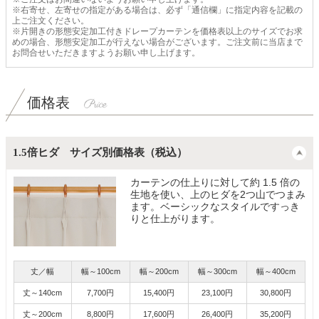
※右寄せ、左寄せの指定がある場合は、必ず「通信欄」に指定内容を記載の
上ご注文ください。
※片開きの形態安定加工付きドレープカーテンを価格表以上のサイズでお求
めの場合、形態安定加工が行えない場合がございます。ご注文前に当店まで
お問合せいただきますようお願い申し上げます。
価格表
1.5倍ヒダ サイズ別価格表（税込）
カーテンの仕上りに対して約 1.5 倍の
生地を使い、上のヒダを2つ山でつまみ
ます。ベーシックなスタイルですっき
りと仕上がります。
丈／幅
幅～100cm
幅～200cm
幅～300cm
幅～400cm
丈～140cm
7,700円
15,400円
23,100円
30,800円
丈～200cm
8,800円
17,600円
26,400円
35,200円