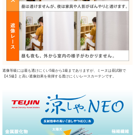
遮像等級には最も透けにくい5級から1級までありますが、ミーヌは昼試験で
【4.5級】と高い遮像効果を発揮する透けにくいレースカーテンです。