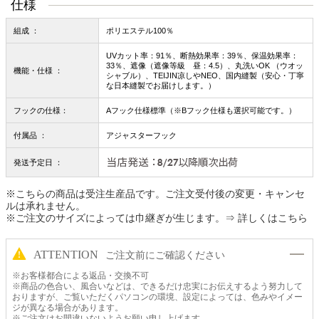
仕様
組成 ：
ポリエステル100％
UVカット率：91％、断熱効果率：39％、保温効果率：
33％、遮像（遮像等級 昼：4.5）、丸洗いOK （ウオッ
機能・仕様 ：
シャブル）、TEIJIN凉しやNEO、国内縫製（安心・丁寧
な日本縫製でお届けします。）
フックの仕様：
Aフック仕様標準（※Bフック仕様も選択可能です。）
付属品 ：
アジャスターフック
発送予定日 ：
※こちらの商品は受注生産品です。ご注文受付後の変更・キャンセ
ルは承れません。
※ご注文のサイズによっては巾継ぎが生じます。
⇒ 詳しくはこちら
ATTENTION
ご注文前にご確認ください
※お客様都合による返品・交換不可
※商品の色合い、風合いなどは、できるだけ忠実にお伝えするよう努力して
おりますが、ご覧いただくパソコンの環境、設定によっては、色みやイメー
ジが異なる場合があります。
※ご注文はお間違いないようお願い申し上げます。