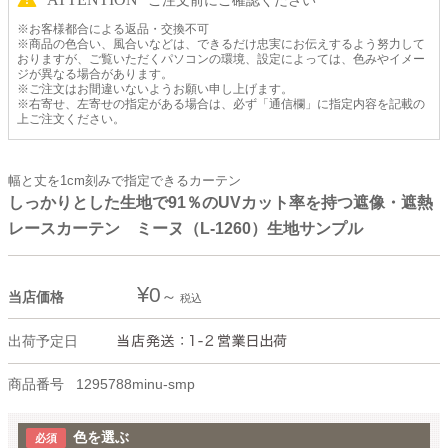
ご注文前にご確認ください
※お客様都合による返品・交換不可
※商品の色合い、風合いなどは、できるだけ忠実にお伝えするよう努力して
おりますが、ご覧いただくパソコンの環境、設定によっては、色みやイメー
ジが異なる場合があります。
※ご注文はお間違いないようお願い申し上げます。
※右寄せ、左寄せの指定がある場合は、必ず「通信欄」に指定内容を記載の
上ご注文ください。
幅と丈を1cm刻みで指定できるカーテン
しっかりとした生地で91％のUVカット率を持つ遮像・遮熱
レースカーテン ミーヌ（L-1260）生地サンプル
¥
0
当店価格
税込
出荷予定日
商品番号
1295788minu-smp
色を選ぶ