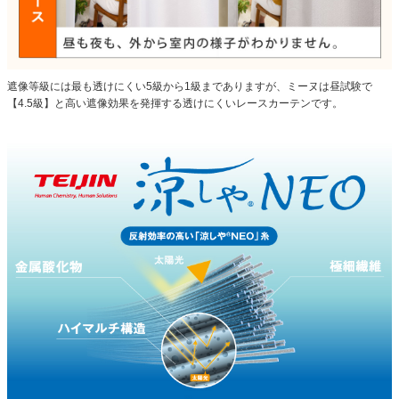
遮像等級には最も透けにくい5級から1級までありますが、ミーヌは昼試験で
【4.5級】と高い遮像効果を発揮する透けにくいレースカーテンです。