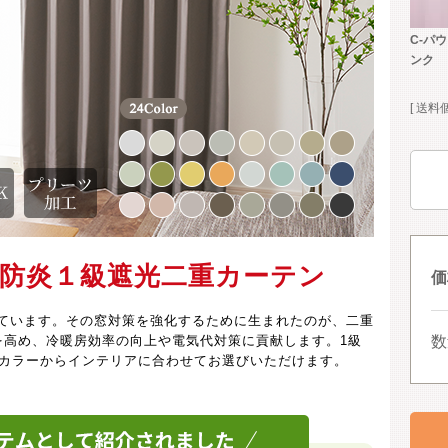
C-パ
ンク
送料
防炎１級遮光二重カーテン
価
ています。その窓対策を強化するために生まれたのが、二重
を高め、冷暖房効率の向上や電気代対策に貢献します。1級
数
なカラーからインテリアに合わせてお選びいただけます。