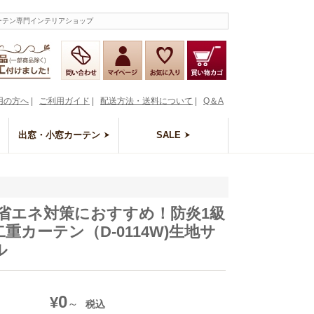
カーテン専門インテリアショップ
用の方へ
|
ご利用ガイド
|
配送方法・送料について
|
Q＆A
出窓・小窓カーテン
SALE
色 省エネ対策におすすめ！防炎1級
重カーテン（D-0114W)生地サ
ル
0
¥
税込