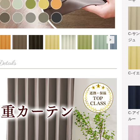
ーキ
C-サ
ジュ
C-イ
C-ア
ルー