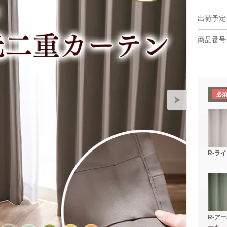
出荷予定
商品番号
R-ラ
R-ア