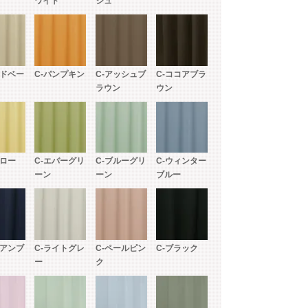
ワイト
ジュ
C-シルバーホワイト
ンドベー
C-パンプキン
C-アッシュブ
C-ココアブラ
ラウン
ウン
エロー
C-エバーグリ
C-ブルーグリ
C-ウィンター
ーン
ーン
ブルー
イアンブ
C-ライトグレ
C-ペールピン
C-ブラック
ー
ク