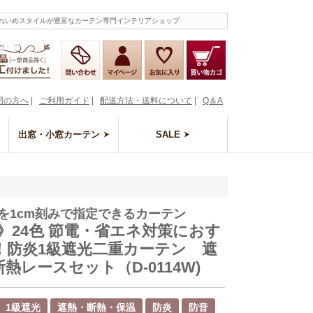
のきれいめスタイルが豊富なカーテン専門インテリアショップ
用の方へ
|
ご利用ガイド
|
配送方法・送料について
|
Q＆A
出窓・小窓カーテン
SALE
を1cm刻みで指定できるカーテン
t》24色 節電・省エネ対策におす
！防炎1級遮光二重カーテン 遮
熱レースセット（D-0114W)
1級遮光
遮熱・断熱・保温
防炎
防音