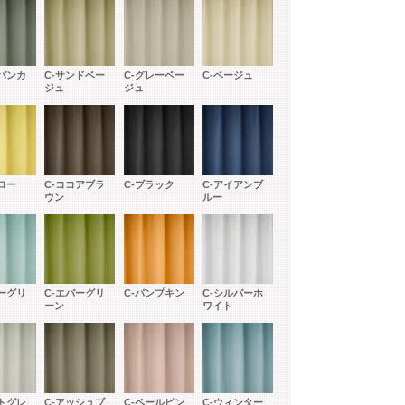
ーバンカ
C-サンドベー
C-グレーベー
C-ベージュ
ジュ
ジュ
ロー
C-ココアブラ
C-ブラック
C-アイアンブ
ウン
ルー
ルーグリ
C-エバーグリ
C-パンプキン
C-シルバーホ
ーン
ワイト
イトグレ
C-アッシュブ
C-ペールピン
C-ウィンター