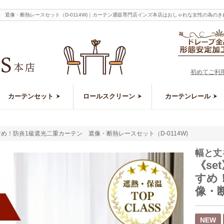
テン 遮像・断熱レースセット（D-0114W)｜カーテン通販専門店インズ本店はおしゃれな女性の為
初めてご利
カーテンセット
ロールスクリーン
カーテンレール
すめ！防炎1級遮光二重カーテン 遮像・断熱レースセット（D-0114W)
幅と丈
《se
すめ
像・断
NEW