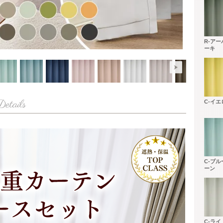
R-ア
ーキ
C-イエ
C-ブ
ーン
C-ラ