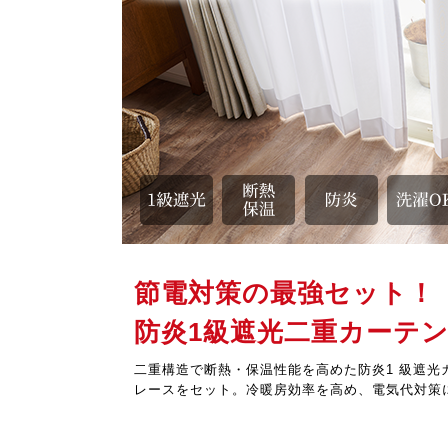
節電対策の最強セット！
防炎1級遮光二重カーテ
二重構造で断熱・保温性能を高めた防炎1 級遮
レースをセット。冷暖房効率を高め、電気代対策