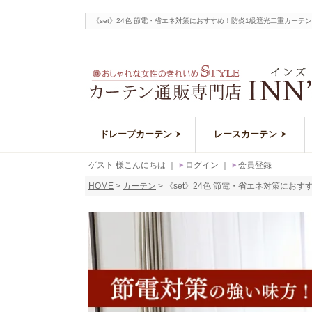
《set》24色 節電・省エネ対策におすすめ！防炎1級遮光二重カー
ドレープカーテン
レースカーテン
ゲスト 様こんにちは
｜
ログイン
｜
会員登録
HOME
カーテン
《set》24色 節電・省エネ対策におす