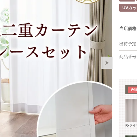
UVカ
当店価格
出荷予定
商品番号
R-ラ