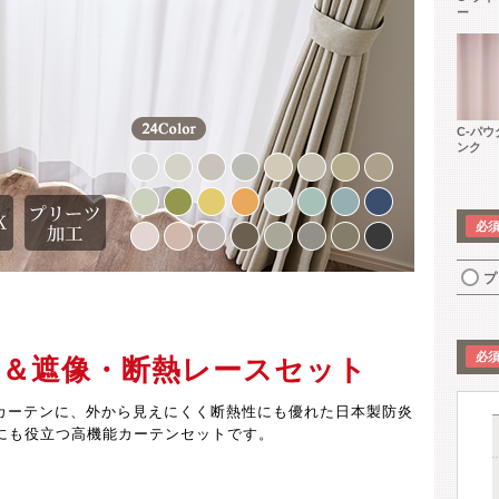
ー
C-パ
ンク
プ
ン＆遮像・断熱レースセット
光カーテンに、外から見えにくく断熱性にも優れた日本製防炎
にも役立つ高機能カーテンセットです。