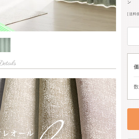
ン
送料
価
数