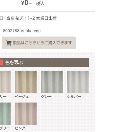
0
¥
税込
日
8002788oreolu-smp
色を選ぶ
リー
ベージュ
グレー
シルバー
グリー
ピンク