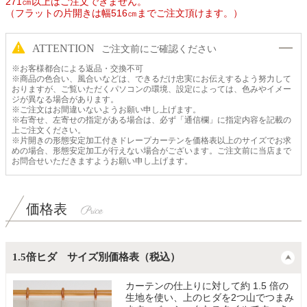
271㎝以上はご注文できません。
（フラットの片開きは幅516㎝までご注文頂けます。）
ATTENTION
ご注文前にご確認ください
※お客様都合による返品・交換不可
※商品の色合い、風合いなどは、できるだけ忠実にお伝えするよう努力して
おりますが、ご覧いただくパソコンの環境、設定によっては、色みやイメー
ジが異なる場合があります。
※ご注文はお間違いないようお願い申し上げます。
※右寄せ、左寄せの指定がある場合は、必ず「通信欄」に指定内容を記載の
上ご注文ください。
※片開きの形態安定加工付きドレープカーテンを価格表以上のサイズでお求
めの場合、形態安定加工が行えない場合がございます。ご注文前に当店まで
お問合せいただきますようお願い申し上げます。
価格表
1.5倍ヒダ サイズ別価格表（税込）
カーテンの仕上りに対して約 1.5 倍の
生地を使い、上のヒダを2つ山でつまみ