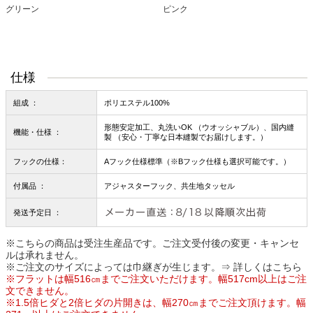
グリーン
ピンク
仕様
組成 ：
ポリエステル100%
形態安定加工、丸洗いOK （ウオッシャブル）、国内縫
機能・仕様 ：
製 （安心・丁寧な日本縫製でお届けします。）
フックの仕様：
Aフック仕様標準（※Bフック仕様も選択可能です。）
付属品 ：
アジャスターフック、共生地タッセル
発送予定日 ：
※こちらの商品は受注生産品です。ご注文受付後の変更・キャンセ
ルは承れません。
※ご注文のサイズによっては巾継ぎが生じます。
⇒ 詳しくはこちら
※フラットは幅516㎝までご注文いただけます。幅517cm以上はご注
文できません。
※1.5倍ヒダと2倍ヒダの片開きは、幅270㎝までご注文頂けます。幅