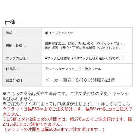
仕様
組成 ：
ポリエステル100%
形態安定加工、防炎、丸洗いOK （ウオッシャブル）、
機能・仕様 ：
国内縫製 （安心・丁寧な日本縫製でお届けします。）
フックの仕様：
Aフック仕様標準（※Bフック仕様も選択可能です。）
付属品 ：
アジャスターフック、共生地タッセル
発送予定日 ：
※こちらの商品は受注生産品です。ご注文受付後の変更・キャンセ
ルは承れません。
※ご注文のサイズによっては巾継ぎが生じます。
⇒ 詳しくはこちら
※フラットは幅560㎝までご注文頂けます。幅561cm以上はご注文で
きません。
※1.5倍ヒダと2倍ヒダの片開きは、幅270㎝までご注文頂けます。幅
271㎝以上はご注文できません。
（フラットの片開きは幅560㎝までご注文頂けます。）