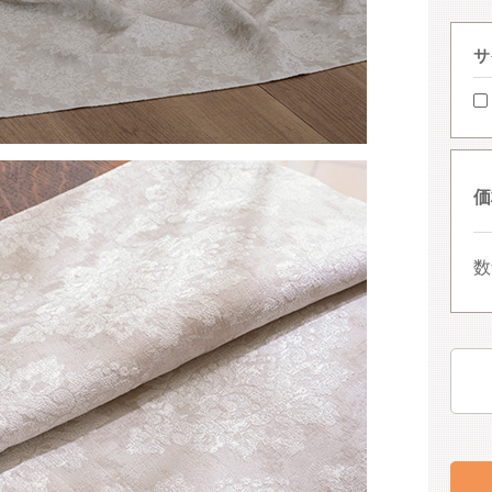
サ
価
数