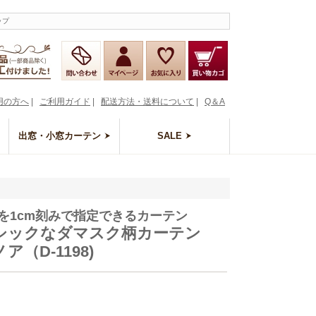
ップ
用の方へ
|
ご利用ガイド
|
配送方法・送料について
|
Q＆A
出窓・小窓カーテン
SALE
を1cm刻みで指定できるカーテン
シックなダマスク柄カーテン
ア（D-1198)