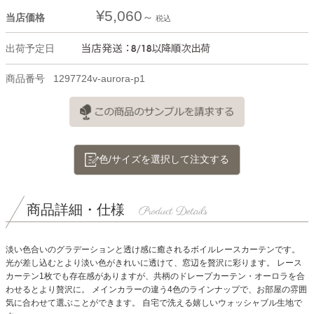
¥
5,060
当店価格
税込
出荷予定日
商品番号
1297724v-aurora-p1
色/サイズを選択して注文する
商品詳細・仕様
淡い色合いのグラデーションと透け感に癒されるボイルレースカーテンです。
光が差し込むとより淡い色がきれいに透けて、窓辺を贅沢に彩ります。
レース
カーテン1枚でも存在感がありますが、共柄のドレープカーテン・オーロラを合
わせるとより贅沢に。
メインカラーの違う4色のラインナップで、お部屋の雰囲
気に合わせて選ぶことができます。
自宅で洗える嬉しいウォッシャブル生地で