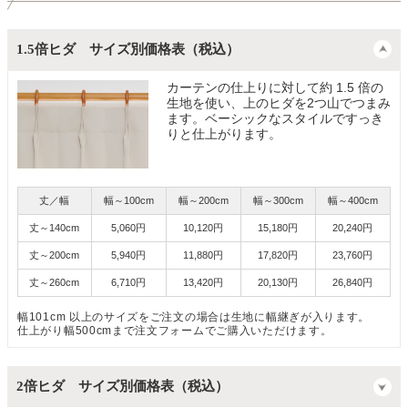
1.5倍ヒダ サイズ別価格表（税込）
カーテンの仕上りに対して約 1.5 倍の
生地を使い、上のヒダを2つ山でつまみ
ます。ベーシックなスタイルですっき
りと仕上がります。
丈／幅
幅～100cm
幅～200cm
幅～300cm
幅～400cm
丈～140cm
5,060円
10,120円
15,180円
20,240円
丈～200cm
5,940円
11,880円
17,820円
23,760円
丈～260cm
6,710円
13,420円
20,130円
26,840円
幅101cm 以上のサイズをご注文の場合は生地に幅継ぎが入ります。
仕上がり幅500cmまで注文フォームでご購入いただけます。
2倍ヒダ サイズ別価格表（税込）