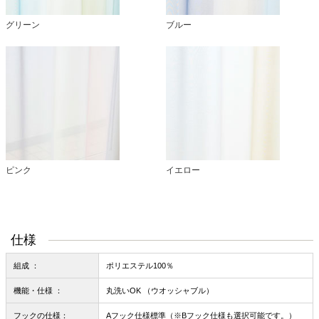
グリーン
ブルー
ピンク
イエロー
仕様
組成 ：
ポリエステル100％
機能・仕様 ：
丸洗いOK （ウオッシャブル）
フックの仕様：
Aフック仕様標準（※Bフック仕様も選択可能です。）