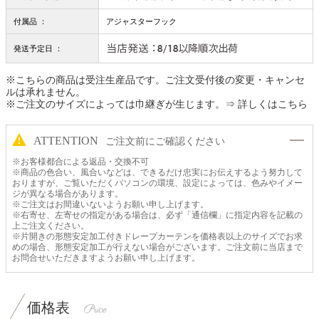
付属品 ：
アジャスターフック
発送予定日 ：
※こちらの商品は受注生産品です。ご注文受付後の変更・キャンセ
ルは承れません。
※ご注文のサイズによっては巾継ぎが生じます。
⇒ 詳しくはこちら
ATTENTION
ご注文前にご確認ください
※お客様都合による返品・交換不可
※商品の色合い、風合いなどは、できるだけ忠実にお伝えするよう努力して
おりますが、ご覧いただくパソコンの環境、設定によっては、色みやイメー
ジが異なる場合があります。
※ご注文はお間違いないようお願い申し上げます。
※右寄せ、左寄せの指定がある場合は、必ず「通信欄」に指定内容を記載の
上ご注文ください。
※片開きの形態安定加工付きドレープカーテンを価格表以上のサイズでお求
めの場合、形態安定加工が行えない場合がございます。ご注文前に当店まで
お問合せいただきますようお願い申し上げます。
価格表