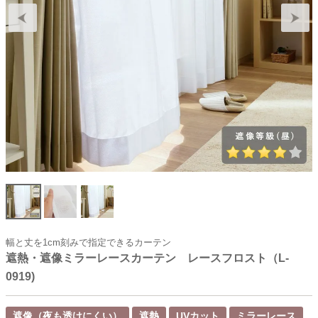
幅と丈を1cm刻みで指定できるカーテン
遮熱・遮像ミラーレースカーテン レースフロスト（L-
0919)
遮像（夜も透けにくい）
遮熱
UVカット
ミラーレース