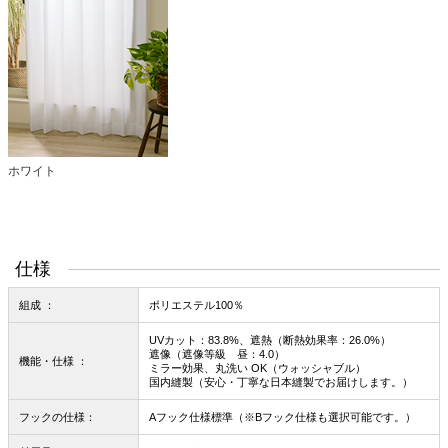
ホワイト
仕様
組成 ：
ポリエステル100％
UVカット：83.8%、遮熱（断熱効果率：26.0%）
遮像（遮像等級 昼：4.0）
機能・仕様 ：
ミラー効果、丸洗い OK（ウォッシャブル）
国内縫製（安心・丁寧な日本縫製でお届けします。）
フックの仕様：
Aフック仕様標準（※Bフック仕様も選択可能です。）