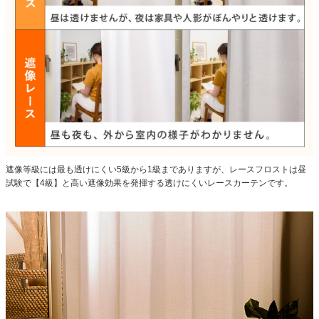
遮像等級には最も透けにくい5級から1級までありますが、レースフロストは昼
試験で【4級】と高い遮像効果を発揮する透けにくいレースカーテンです。