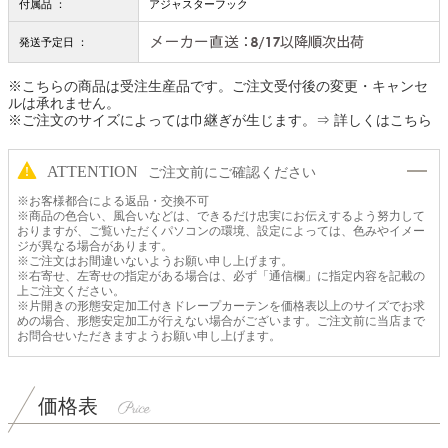
付属品 ：
アジャスターフック
発送予定日 ：
※こちらの商品は受注生産品です。ご注文受付後の変更・キャンセ
ルは承れません。
※ご注文のサイズによっては巾継ぎが生じます。
⇒ 詳しくはこちら
ATTENTION
ご注文前にご確認ください
※お客様都合による返品・交換不可
※商品の色合い、風合いなどは、できるだけ忠実にお伝えするよう努力して
おりますが、ご覧いただくパソコンの環境、設定によっては、色みやイメー
ジが異なる場合があります。
※ご注文はお間違いないようお願い申し上げます。
※右寄せ、左寄せの指定がある場合は、必ず「通信欄」に指定内容を記載の
上ご注文ください。
※片開きの形態安定加工付きドレープカーテンを価格表以上のサイズでお求
めの場合、形態安定加工が行えない場合がございます。ご注文前に当店まで
お問合せいただきますようお願い申し上げます。
価格表