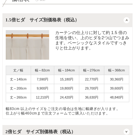
1.5倍ヒダ サイズ別価格表（税込）
カーテンの仕上りに対して約 1.5 倍の
生地を使い、上のヒダを2つ山でつまみ
ます。ベーシックなスタイルですっき
りと仕上がります。
丈／幅
幅～82cm
幅～184cm
幅～276cm
幅～368cm
丈～140cm
7,590円
15,180円
22,770円
30,360円
丈～200cm
9,900円
19,800円
29,700円
39,600円
丈～260cm
12,210円
24,420円
36,630円
48,840円
幅83cm 以上のサイズをご注文の場合は生地に幅継ぎが入ります。
仕上がり幅460cmまで注文フォームでご購入いただけます。
2倍ヒダ サイズ別価格表（税込）