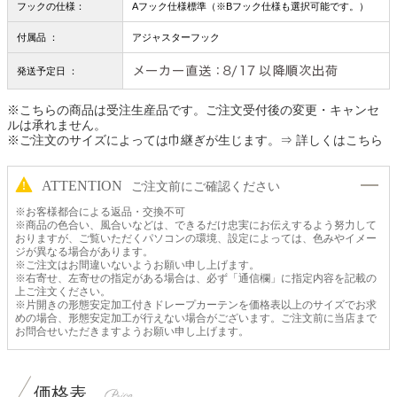
フックの仕様：
Aフック仕様標準（※Bフック仕様も選択可能です。）
付属品 ：
アジャスターフック
発送予定日 ：
※こちらの商品は受注生産品です。ご注文受付後の変更・キャンセ
ルは承れません。
※ご注文のサイズによっては巾継ぎが生じます。
⇒ 詳しくはこちら
ATTENTION
ご注文前にご確認ください
※お客様都合による返品・交換不可
※商品の色合い、風合いなどは、できるだけ忠実にお伝えするよう努力して
おりますが、ご覧いただくパソコンの環境、設定によっては、色みやイメー
ジが異なる場合があります。
※ご注文はお間違いないようお願い申し上げます。
※右寄せ、左寄せの指定がある場合は、必ず「通信欄」に指定内容を記載の
上ご注文ください。
※片開きの形態安定加工付きドレープカーテンを価格表以上のサイズでお求
めの場合、形態安定加工が行えない場合がございます。ご注文前に当店まで
お問合せいただきますようお願い申し上げます。
価格表