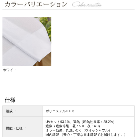
ホワイト
仕様
組成 ：
ポリエステル100％
UVカット93.1%、遮熱（断熱効果率：28.2%）
遮像（遮像等級 昼：5.0 夜：4.0）
機能・仕様 ：
ミラー効果、丸洗いOK （ウオッシャブル）
国内縫製 （安心・丁寧な日本縫製でお届けします。）