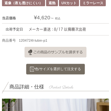
遮像（夜も透けにくい）
遮熱
UVカット
ミラーレース
¥
4,620
当店価格
税込
出荷予定日
商品番号
1204724l-lubin-p1
色/サイズを選択して注文する
商品詳細・仕様