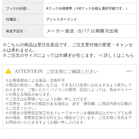
フックの仕様：
Aフック仕様標準（※Bフック仕様も選択可能です。）
付属品 ：
アジャスターフック
発送予定日 ：
※こちらの商品は受注生産品です。ご注文受付後の変更・キャンセ
ルは承れません。
※ご注文のサイズによっては巾継ぎが生じます。
⇒ 詳しくはこちら
ATTENTION
ご注文前にご確認ください
※お客様都合による返品・交換不可
※商品の色合い、風合いなどは、できるだけ忠実にお伝えするよう努力して
おりますが、ご覧いただくパソコンの環境、設定によっては、色みやイメー
ジが異なる場合があります。
※ご注文はお間違いないようお願い申し上げます。
※右寄せ、左寄せの指定がある場合は、必ず「通信欄」に指定内容を記載の
上ご注文ください。
※片開きの形態安定加工付きドレープカーテンを価格表以上のサイズでお求
めの場合、形態安定加工が行えない場合がございます。ご注文前に当店まで
お問合せいただきますようお願い申し上げます。