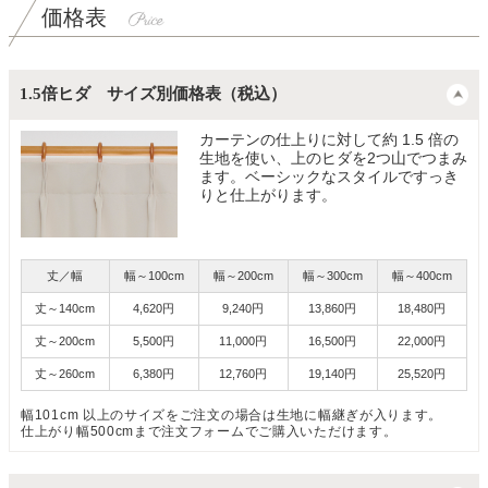
価格表
1.5倍ヒダ サイズ別価格表（税込）
カーテンの仕上りに対して約 1.5 倍の
生地を使い、上のヒダを2つ山でつまみ
ます。ベーシックなスタイルですっき
りと仕上がります。
丈／幅
幅～100cm
幅～200cm
幅～300cm
幅～400cm
丈～140cm
4,620円
9,240円
13,860円
18,480円
丈～200cm
5,500円
11,000円
16,500円
22,000円
丈～260cm
6,380円
12,760円
19,140円
25,520円
幅101cm 以上のサイズをご注文の場合は生地に幅継ぎが入ります。
仕上がり幅500cmまで注文フォームでご購入いただけます。