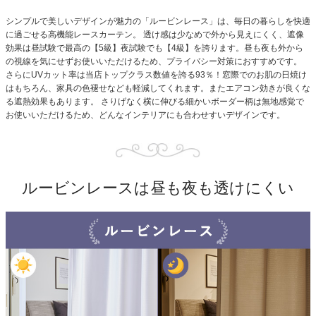
シンプルで美しいデザインが魅力の「ルービンレース」は、毎日の暮らしを快適
に過ごせる高機能レースカーテン。
透け感は少なめで外から見えにくく、遮像
効果は昼試験で最高の【5級】夜試験でも【4級】を誇ります。
昼も夜も外から
の視線を気にせずお使いいただけるため、プライバシー対策におすすめです。
さらにUVカット率は当店トップクラス数値を誇る93％！窓際でのお肌の日焼け
はもちろん、家具の色褪せなども軽減してくれます。またエアコン効きが良くな
る遮熱効果もあります。
さりげなく横に伸びる細かいボーダー柄は無地感覚で
お使いいただけるため、どんなインテリアにも合わせすいデザインです。
ルービンレースは昼も夜も透けにくい