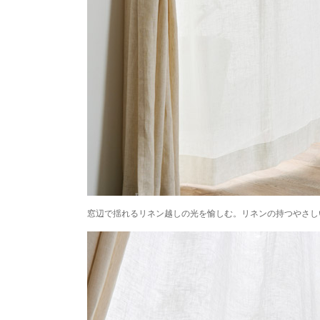
窓辺で揺れるリネン越しの光を愉しむ。リネンの持つやさし