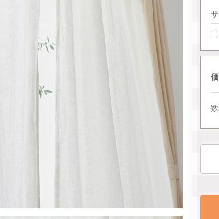
サ
価
数