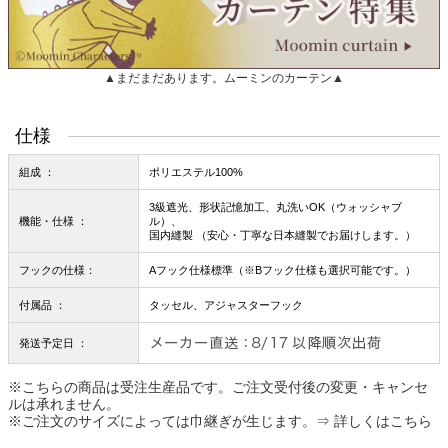
▲まだまだあります。ムーミンのカーテン▲
仕様
組成 ：
ポリエステル100%
3級遮光、形状記憶加工、丸洗いOK（ウォッシャブ
機能・仕様 ：
ル）、
国内縫製 （安心・丁寧な日本縫製でお届けします。）
フックの仕様：
Aフック仕様標準（※Bフック仕様も選択可能です。）
付属品 ：
タッセル、アジャスターフック
発送予定日 ：
※こちらの商品は受注生産品です。ご注文受付後の変更・キャンセ
ルは承れません。
※ご注文のサイズによっては巾継ぎが生じます。
⇒ 詳しくはこちら