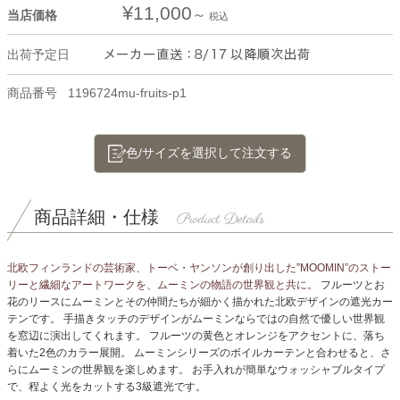
¥
11,000
当店価格
税込
出荷予定日
商品番号
1196724mu-fruits-p1
色/サイズを選択して注文する
商品詳細・仕様
北欧フィンランドの芸術家、トーベ・ヤンソンが創り出した”MOOMIN”のストー
リーと繊細なアートワークを、ムーミンの物語の世界観と共に。
フルーツとお
花のリースにムーミンとその仲間たちが細かく描かれた北欧デザインの遮光カー
テンです。
手描きタッチのデザインがムーミンならではの自然で優しい世界観
を窓辺に演出してくれます。
フルーツの黄色とオレンジをアクセントに、落ち
着いた2色のカラー展開。
ムーミンシリーズのボイルカーテンと合わせると、さ
らにムーミンの世界観を楽しめます。
お手入れが簡単なウォッシャブルタイプ
で、程よく光をカットする3級遮光です。