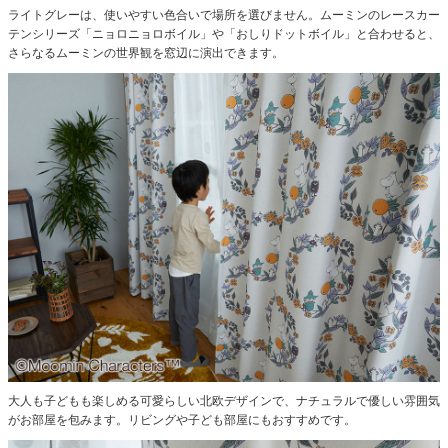
ライトグレーは、使いやすい色合いで場所を選びません。
ムーミンのレースカー
テンシリーズ
「ニョロニョロボイル」
や
「おしりドットボイル」
と合わせると、
さらなるムーミンの世界観を窓辺に演出できます。
大人も子どもも楽しめる可愛らしい北欧デザインで、ナチュラルで優しい雰囲気
がお部屋を包みます。
リビングや子ども部屋にもおすすめです。