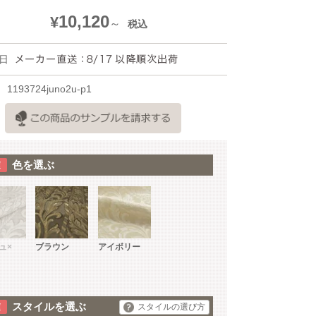
10,120
¥
税込
日
1193724juno2u-p1
色を選ぶ
ュ
×
ブラウン
アイボリー
スタイルを選ぶ
スタイルの選び方