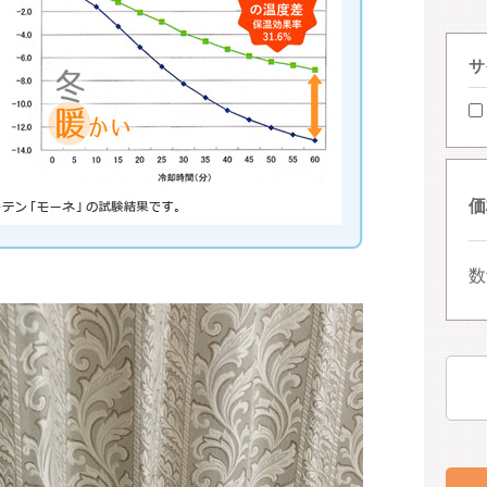
サ
価
数