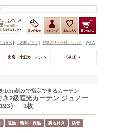
プ
用の方へ
|
ご利用ガイド
|
配送方法・送料について
|
Q＆A
出窓・小窓カーテン
SALE
を1cm刻みで指定できるカーテン
付き2級遮光カーテン ジュノー
1193） 1枚
光
遮熱・断熱・保温
裏地付き
防音