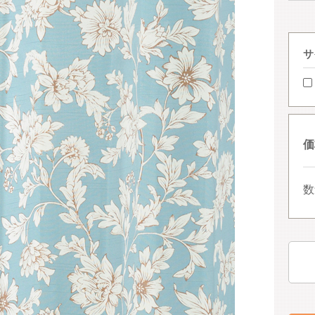
サ
価
数