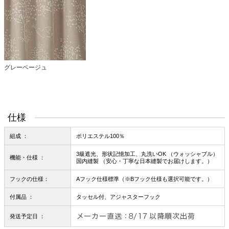
グレーベージュ
仕様
組成 ：
ポリエステル100％
3級遮光、形状記憶加工、丸洗いOK （ウォッシャブル）
機能・仕様 ：
国内縫製 （安心・丁寧な日本縫製でお届けします。）
フックの仕様：
Aフック仕様標準（※Bフック仕様も選択可能です。）
付属品 ：
タッセル付、アジャスターフック
発送予定日 ：