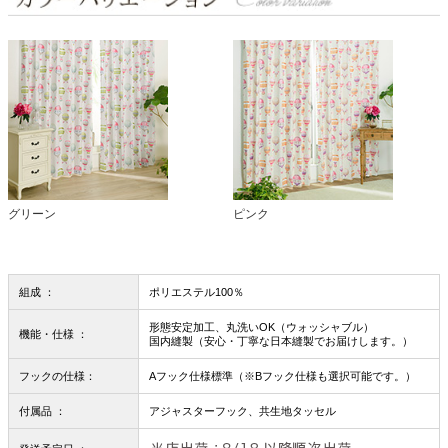
グリーン
ピンク
組成 ：
ポリエステル100％
形態安定加工、丸洗いOK（ウォッシャブル）
機能・仕様 ：
国内縫製（安心・丁寧な日本縫製でお届けします。）
フックの仕様：
Aフック仕様標準（※Bフック仕様も選択可能です。）
付属品 ：
アジャスターフック、共生地タッセル