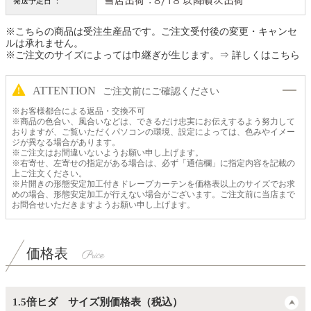
発送予定日 ：
※こちらの商品は受注生産品です。ご注文受付後の変更・キャンセ
ルは承れません。
※ご注文のサイズによっては巾継ぎが生じます。
⇒ 詳しくはこちら
ATTENTION
ご注文前にご確認ください
※お客様都合による返品・交換不可
※商品の色合い、風合いなどは、できるだけ忠実にお伝えするよう努力して
おりますが、ご覧いただくパソコンの環境、設定によっては、色みやイメー
ジが異なる場合があります。
※ご注文はお間違いないようお願い申し上げます。
※右寄せ、左寄せの指定がある場合は、必ず「通信欄」に指定内容を記載の
上ご注文ください。
※片開きの形態安定加工付きドレープカーテンを価格表以上のサイズでお求
めの場合、形態安定加工が行えない場合がございます。ご注文前に当店まで
お問合せいただきますようお願い申し上げます。
価格表
1.5倍ヒダ サイズ別価格表（税込）