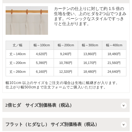
カーテンの仕上りに対して約 1.5 倍の
生地を使い、上のヒダを2つ山でつまみ
ます。ベーシックなスタイルですっき
りと仕上がります。
丈／幅
幅～100cm
幅～200cm
幅～300cm
幅～400cm
丈～140cm
4,620円
9,240円
13,860円
18,480円
丈～200cm
5,390円
10,780円
16,170円
21,560円
丈～260cm
6,160円
12,320円
18,480円
24,640円
幅101cm 以上のサイズをご注文の場合は生地に幅継ぎが入ります。
仕上がり幅500cmまで注文フォームでご購入いただけます。
2倍ヒダ サイズ別価格表（税込）
フラット（ヒダなし） サイズ別価格表（税込）