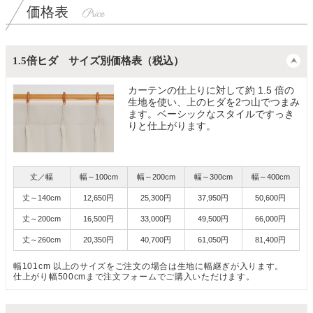
価格表
1.5倍ヒダ サイズ別価格表（税込）
カーテンの仕上りに対して約 1.5 倍の
生地を使い、上のヒダを2つ山でつまみ
ます。ベーシックなスタイルですっき
りと仕上がります。
丈／幅
幅～100cm
幅～200cm
幅～300cm
幅～400cm
丈～140cm
12,650円
25,300円
37,950円
50,600円
丈～200cm
16,500円
33,000円
49,500円
66,000円
丈～260cm
20,350円
40,700円
61,050円
81,400円
幅101cm 以上のサイズをご注文の場合は生地に幅継ぎが入ります。
仕上がり幅500cmまで注文フォームでご購入いただけます。