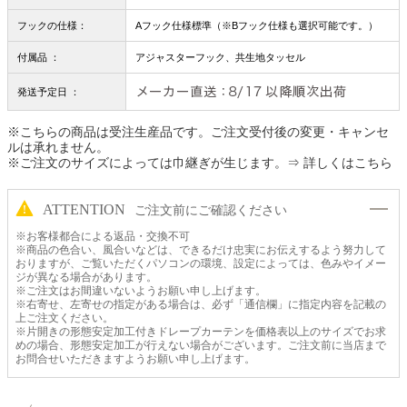
フックの仕様：
Aフック仕様標準（※Bフック仕様も選択可能です。）
付属品 ：
アジャスターフック、共生地タッセル
発送予定日 ：
※こちらの商品は受注生産品です。ご注文受付後の変更・キャンセ
ルは承れません。
※ご注文のサイズによっては巾継ぎが生じます。
⇒ 詳しくはこちら
ATTENTION
ご注文前にご確認ください
※お客様都合による返品・交換不可
※商品の色合い、風合いなどは、できるだけ忠実にお伝えするよう努力して
おりますが、ご覧いただくパソコンの環境、設定によっては、色みやイメー
ジが異なる場合があります。
※ご注文はお間違いないようお願い申し上げます。
※右寄せ、左寄せの指定がある場合は、必ず「通信欄」に指定内容を記載の
上ご注文ください。
※片開きの形態安定加工付きドレープカーテンを価格表以上のサイズでお求
めの場合、形態安定加工が行えない場合がございます。ご注文前に当店まで
お問合せいただきますようお願い申し上げます。