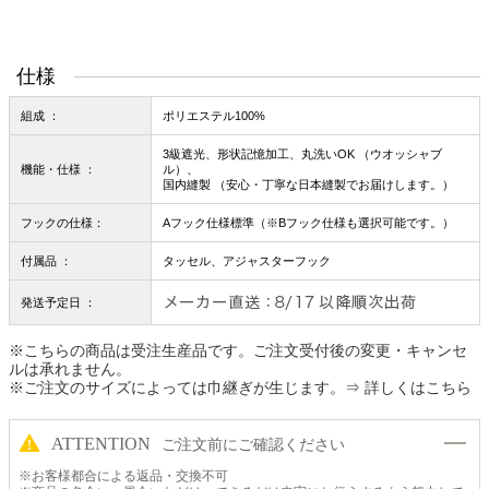
仕様
組成 ：
ポリエステル100%
3級遮光、形状記憶加工、丸洗いOK （ウオッシャブ
機能・仕様 ：
ル）、
国内縫製 （安心・丁寧な日本縫製でお届けします。）
フックの仕様：
Aフック仕様標準（※Bフック仕様も選択可能です。）
付属品 ：
タッセル、アジャスターフック
発送予定日 ：
※こちらの商品は受注生産品です。ご注文受付後の変更・キャンセ
ルは承れません。
※ご注文のサイズによっては巾継ぎが生じます。
⇒ 詳しくはこちら
ATTENTION
ご注文前にご確認ください
※お客様都合による返品・交換不可