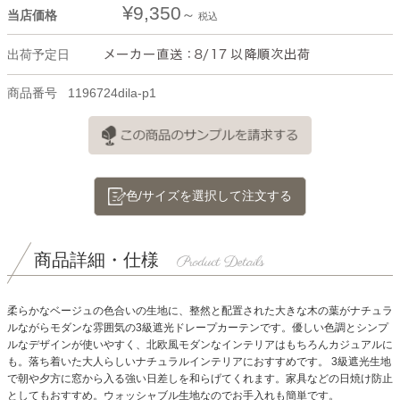
¥
9,350
当店価格
税込
出荷予定日
商品番号
1196724dila-p1
色/サイズを選択して注文する
商品詳細・仕様
柔らかなベージュの色合いの生地に、整然と配置された大きな木の葉がナチュラ
ルながらモダンな雰囲気の3級遮光ドレープカーテンです。優しい色調とシンプ
ルなデザインが使いやすく、北欧風モダンなインテリアはもちろんカジュアルに
も。落ち着いた大人らしいナチュラルインテリアにおすすめです。
3級遮光生地
で朝や夕方に窓から入る強い日差しを和らげてくれます。家具などの日焼け防止
としてもおすすめ。ウォッシャブル生地なのでお手入れも簡単です。