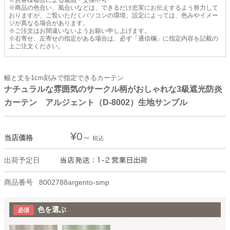
※お客様都合による返品・交換不可
※商品の色合い、風合いなどは、できるだけ忠実にお伝えするよう努力して
おりますが、ご覧いただくパソコンの環境、設定によっては、色みやイメー
ジが異なる場合があります。
※ご注文はお間違いないようお願い申し上げます。
※右寄せ、左寄せの指定がある場合は、必ず「通信欄」に指定内容を記載の
上ご注文ください。
幅と丈を1cm刻みで指定できるカーテン
ナチュラルな雰囲気のサークル柄がおしゃれな3級遮光防炎
カーテン アルジェント（D-8002）生地サンプル
¥
0
当店価格
税込
出荷予定日
商品番号
8002788argento-smp
色を選ぶ