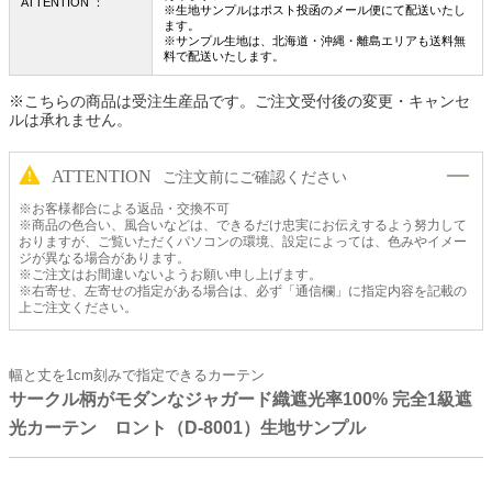
ATTENTION ：
※生地サンプルはポスト投函のメール便にて配送いたし
ます。
※サンプル生地は、北海道・沖縄・離島エリアも送料無
料で配送いたします。
※こちらの商品は受注生産品です。ご注文受付後の変更・キャンセ
ルは承れません。
ATTENTION
ご注文前にご確認ください
※お客様都合による返品・交換不可
※商品の色合い、風合いなどは、できるだけ忠実にお伝えするよう努力して
おりますが、ご覧いただくパソコンの環境、設定によっては、色みやイメー
ジが異なる場合があります。
※ご注文はお間違いないようお願い申し上げます。
※右寄せ、左寄せの指定がある場合は、必ず「通信欄」に指定内容を記載の
上ご注文ください。
幅と丈を1cm刻みで指定できるカーテン
サークル柄がモダンなジャガード織遮光率100% 完全1級遮
光カーテン ロント（D-8001）生地サンプル