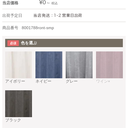
¥
0
当店価格
税込
出荷予定日
商品番号
8001788ront-smp
色を選ぶ
アイボリー
ネイビー
グレー
ワイン
×
ブラック