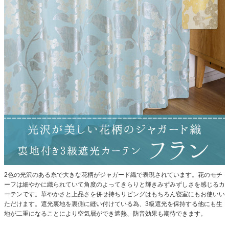
2色の光沢のある糸で大きな花柄がジャガード織で表現されています。花のモチ
ーフは細やかに織られていて角度のよってきらりと輝きみずみずしさを感じるカ
ーテンです。華やかさと上品さを併せ持ちリビングはもちろん寝室にもお使いい
ただけます。遮光裏地を裏側に縫い付けている為、3級遮光を保持する他にも生
地が二重になることにより空気層ができ遮熱、防音効果も期待できます。