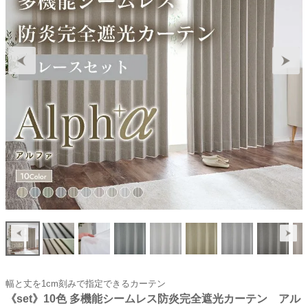
幅と丈を1cm刻みで指定できるカーテン
《set》10色 多機能シームレス防炎完全遮光カーテン アル