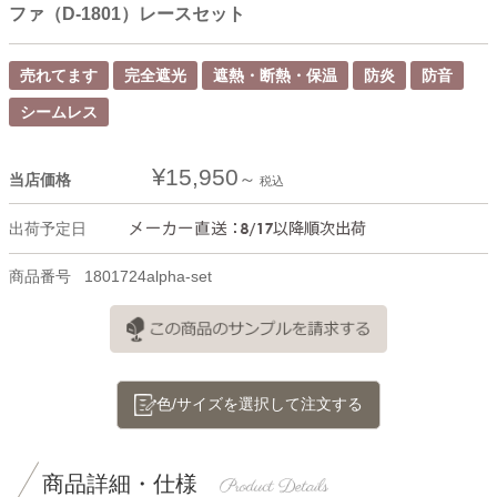
ファ（D-1801）レースセット
売れてます
完全遮光
遮熱・断熱・保温
防炎
防音
シームレス
¥
15,950
当店価格
税込
出荷予定日
商品番号
1801724alpha-set
色/サイズを選択して注文する
商品詳細・仕様