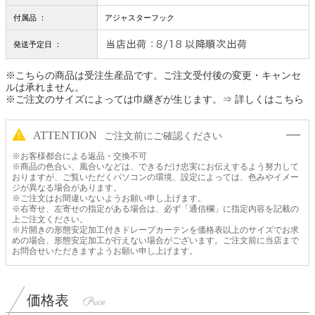
付属品 ：
アジャスターフック
発送予定日 ：
※こちらの商品は受注生産品です。ご注文受付後の変更・キャンセ
ルは承れません。
※ご注文のサイズによっては巾継ぎが生じます。
⇒ 詳しくはこちら
ATTENTION
ご注文前にご確認ください
※お客様都合による返品・交換不可
※商品の色合い、風合いなどは、できるだけ忠実にお伝えするよう努力して
おりますが、ご覧いただくパソコンの環境、設定によっては、色みやイメー
ジが異なる場合があります。
※ご注文はお間違いないようお願い申し上げます。
※右寄せ、左寄せの指定がある場合は、必ず「通信欄」に指定内容を記載の
上ご注文ください。
※片開きの形態安定加工付きドレープカーテンを価格表以上のサイズでお求
めの場合、形態安定加工が行えない場合がございます。ご注文前に当店まで
お問合せいただきますようお願い申し上げます。
価格表