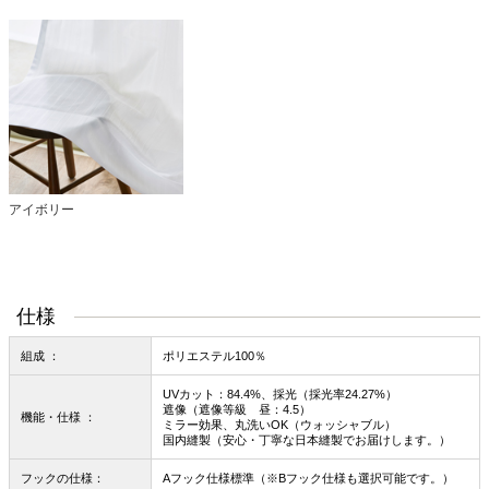
アイボリー
仕様
組成 ：
ポリエステル100％
UVカット：84.4%、採光（採光率24.27%）
遮像（遮像等級 昼：4.5）
機能・仕様 ：
ミラー効果、丸洗いOK（ウォッシャブル）
国内縫製（安心・丁寧な日本縫製でお届けします。）
フックの仕様：
Aフック仕様標準（※Bフック仕様も選択可能です。）