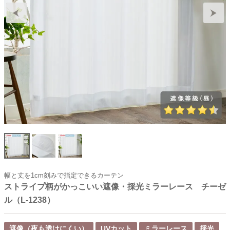
幅と丈を1cm刻みで指定できるカーテン
ストライプ柄がかっこいい遮像・採光ミラーレース チーゼ
ル（L-1238）
遮像（夜も透けにくい）
UVカット
ミラーレース
採光