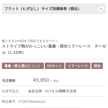
フラット（ヒダなし） サイズ別価格表（税込）
幅と丈を1cm刻みで指定できるカーテン
ストライプ柄がかっこいい遮像・採光ミラーレース チーゼ
ル（L-1238）
遮像（夜も透けにくい）
UVカット
ミラーレース
採光
¥
3,850
当店価格
税込
出荷予定日
商品番号
1719724chisel-p1