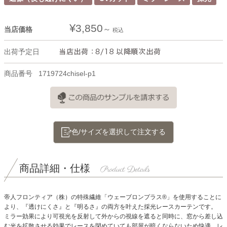
¥
3,850
当店価格
税込
出荷予定日
商品番号
1719724chisel-p1
色/サイズを選択して注文する
商品詳細・仕様
帝人フロンティア（株）の特殊繊維「ウェーブロンプラス®」を使用することに
より、『透けにくさ』と『明るさ』の両方を叶えた採光レースカーテンです。
ミラー効果により可視光を反射して外からの視線を遮ると同時に、窓から差し込
む光を拡散させる効果でレースを閉めていても部屋が暗くならないため快適。レ