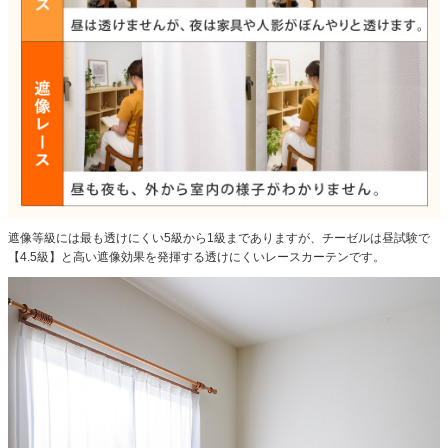
遮像等級には最も透けにくい5級から1級までありますが、チーゼルは昼試験で
【4.5級】と高い遮像効果を発揮する透けにくいレースカーテンです。