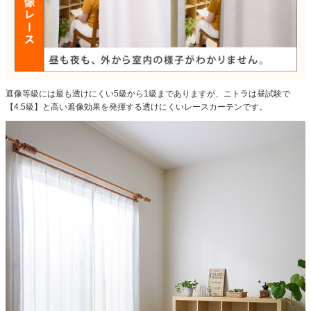
遮像等級には最も透けにくい5級から1級までありますが、ニトラは昼試験で
【4.5級】と高い遮像効果を発揮する透けにくいレースカーテンです。