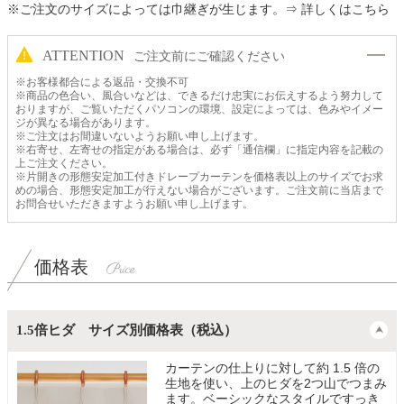
※ご注文のサイズによっては巾継ぎが生じます。
⇒ 詳しくはこちら
ATTENTION
ご注文前にご確認ください
※お客様都合による返品・交換不可
※商品の色合い、風合いなどは、できるだけ忠実にお伝えするよう努力して
おりますが、ご覧いただくパソコンの環境、設定によっては、色みやイメー
ジが異なる場合があります。
※ご注文はお間違いないようお願い申し上げます。
※右寄せ、左寄せの指定がある場合は、必ず「通信欄」に指定内容を記載の
上ご注文ください。
※片開きの形態安定加工付きドレープカーテンを価格表以上のサイズでお求
めの場合、形態安定加工が行えない場合がございます。ご注文前に当店まで
お問合せいただきますようお願い申し上げます。
価格表
1.5倍ヒダ サイズ別価格表（税込）
カーテンの仕上りに対して約 1.5 倍の
生地を使い、上のヒダを2つ山でつまみ
ます。ベーシックなスタイルですっき