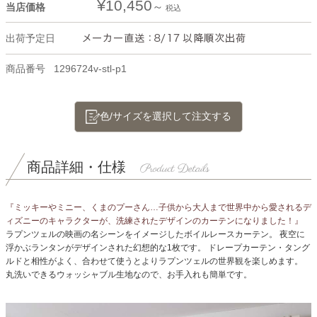
¥
10,450
当店価格
税込
出荷予定日
商品番号
1296724v-stl-p1
色/サイズを選択して注文する
商品詳細・仕様
『ミッキーやミニー、くまのプーさん…子供から大人まで世界中から愛されるデ
ィズニーのキャラクターが、洗練されたデザインのカーテンになりました！』
ラプンツェルの映画の名シーンをイメージしたボイルレースカーテン。
夜空に
浮かぶランタンがデザインされた幻想的な1枚です。
ドレープカーテン・タング
ルドと相性がよく、合わせて使うとよりラプンツェルの世界観を楽しめます。
丸洗いできるウォッシャブル生地なので、お手入れも簡単です。