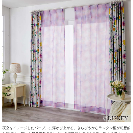
夜空をイメージしたパープルに浮かび上がる、きらびやかなランタン柄が幻想的