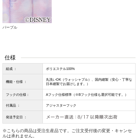
パープル
仕様
組成 ：
ポリエステル100%
丸洗いOK（ウォッシャブル）、国内縫製（安心・丁寧な
機能・仕様 ：
日本縫製でお届けします。）
フックの仕様：
Aフック仕様標準（※Bフック仕様も選択可能です。）
付属品 ：
アジャスターフック
発送予定日 ：
※こちらの商品は受注生産品です。ご注文受付後の変更・キャンセ
ルは承れません。