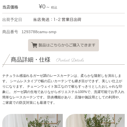
¥
0
当店価格
税込
出荷予定日
商品番号
1293788camu-smp
商品詳細・仕様
ナチュラル感溢れるガーゼ調のレースカーテンは、柔らかな陽射しを演出しま
す。
シームレスタイプで幅の広いカーテンでも継ぎ目ができず、美しい仕上が
りになります。
チェーンウェイト加工なので裾もすっきりとしたおしゃれな印
象に。
ガーゼ調の生地でありながらポリエステル100%で、洗濯可能でお手入れ
簡単なレースカーテンです。
防炎機能があり、店舗や施設用としての利用や、
ご家庭での防災対策にも最適です。