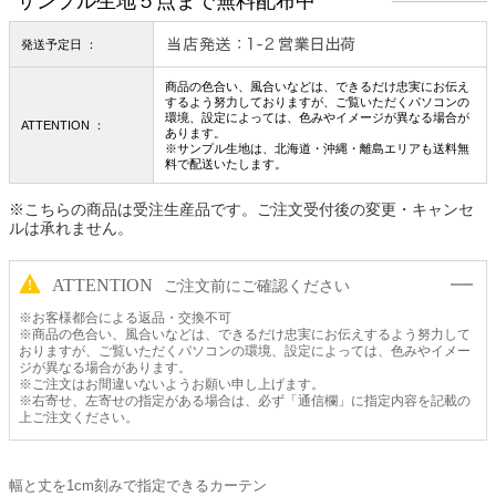
サンプル生地５点まで無料配布中
発送予定日 ：
商品の色合い、風合いなどは、できるだけ忠実にお伝え
するよう努力しておりますが、ご覧いただくパソコンの
環境、設定によっては、色みやイメージが異なる場合が
ATTENTION ：
あります。
※サンプル生地は、北海道・沖縄・離島エリアも送料無
料で配送いたします。
※こちらの商品は受注生産品です。ご注文受付後の変更・キャンセ
ルは承れません。
ATTENTION
ご注文前にご確認ください
※お客様都合による返品・交換不可
※商品の色合い、風合いなどは、できるだけ忠実にお伝えするよう努力して
おりますが、ご覧いただくパソコンの環境、設定によっては、色みやイメー
ジが異なる場合があります。
※ご注文はお間違いないようお願い申し上げます。
※右寄せ、左寄せの指定がある場合は、必ず「通信欄」に指定内容を記載の
上ご注文ください。
幅と丈を1cm刻みで指定できるカーテン