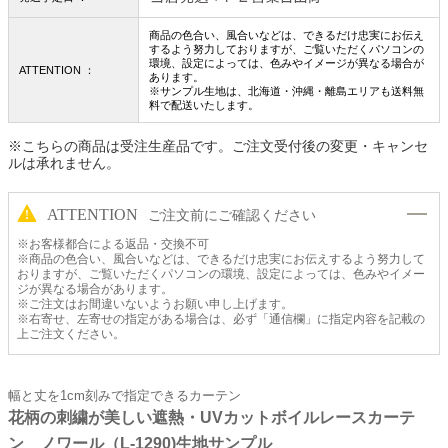
商品の色合い、風合いなどは、できるだけ忠実にお伝え
するよう努力しておりますが、ご覧いただくパソコンの
環境、設定によっては、色みやイメージが異なる場合が
ATTENTION ：
あります。
※サンプル生地は、北海道・沖縄・離島エリアも送料無
料で配送いたします。
※こちらの商品は受注生産品です。ご注文受付後の変更・キャンセ
ルは承れません。
ATTENTION
ご注文前にご確認ください
※お客様都合による返品・交換不可
※商品の色合い、風合いなどは、できるだけ忠実にお伝えするよう努力して
おりますが、ご覧いただくパソコンの環境、設定によっては、色みやイメー
ジが異なる場合があります。
※ご注文はお間違いないようお願い申し上げます。
※右寄せ、左寄せの指定がある場合は、必ず「通信欄」に指定内容を記載の
上ご注文ください。
幅と丈を1cm刻みで指定できるカーテン
花柄の刺繍が美しい遮熱・UVカットボイルレースカーテ
ン ノワール（L-1290)生地サンプル