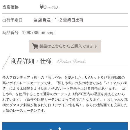
¥
0
当店価格
税込
出荷予定日
商品番号
1290788noir-smp
商品詳細・仕様
帝人フロンティア（株）の『涼しや®』を使用した、UVカット及び遮熱効果の
高いボイルレースカーテンです。『涼しや®』の糸の特徴である「ハイマルチ構
造」により太陽光をより反射させUVカット効果を上げる特徴があります。『涼
しや®』を使用することで通常のカーテンより約2℃室内の温度を抑えるといら
れています。（条件や比較カーテンによって多少ことなります。）おしゃれな花
柄のダマスク刺繍が施されておりデザイン性も高く、さらに機能面でも充実した
人気のレースカーテンです。