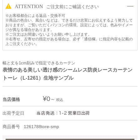
ATTENTION
ご注文前にご確認ください
※お客様都合による返品・交換不可
※商品の色合い、風合いなどは、できるだけ忠実にお伝えするよう努力して
おりますが、ご覧いただくパソコンの環境、設定によっては、色みやイメー
ジが異なる場合があります。
※ご注文はお間違いないようお願い申し上げます。
※右寄せ、左寄せの指定がある場合は、必ず「通信欄」に指定内容を記載の
上ご注文ください。
幅と丈を1cm刻みで指定できるカーテン
表情のある美しい透け感のシームレス防炎レースカーテン
トーレ（L-1261）生地サンプル
¥
0
当店価格
税込
出荷予定日
商品番号
1261788tore-smp