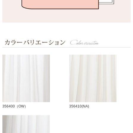
356400（OW）
356410(NA)