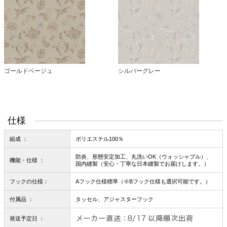
ゴールドベージュ
シルバーグレー
仕様
組成 ：
ポリエステル100％
防炎、形態安定加工、丸洗いOK（ウォッシャブル）、
機能・仕様 ：
国内縫製（安心・丁寧な日本縫製でお届けします。）
フックの仕様：
Aフック仕様標準（※Bフック仕様も選択可能です。）
付属品 ：
タッセル、アジャスターフック
発送予定日 ：