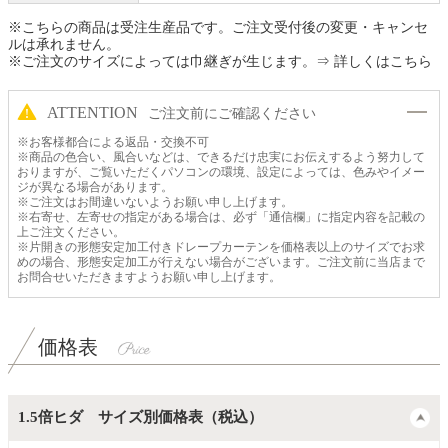
※こちらの商品は受注生産品です。ご注文受付後の変更・キャンセ
ルは承れません。
※ご注文のサイズによっては巾継ぎが生じます。
⇒ 詳しくはこちら
ATTENTION
ご注文前にご確認ください
※お客様都合による返品・交換不可
※商品の色合い、風合いなどは、できるだけ忠実にお伝えするよう努力して
おりますが、ご覧いただくパソコンの環境、設定によっては、色みやイメー
ジが異なる場合があります。
※ご注文はお間違いないようお願い申し上げます。
※右寄せ、左寄せの指定がある場合は、必ず「通信欄」に指定内容を記載の
上ご注文ください。
※片開きの形態安定加工付きドレープカーテンを価格表以上のサイズでお求
めの場合、形態安定加工が行えない場合がございます。ご注文前に当店まで
お問合せいただきますようお願い申し上げます。
価格表
1.5倍ヒダ サイズ別価格表（税込）