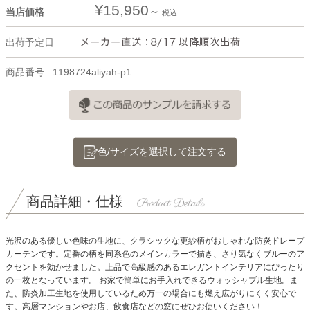
¥
15,950
当店価格
税込
出荷予定日
商品番号
1198724aliyah-p1
色/サイズを選択して注文する
商品詳細・仕様
光沢のある優しい色味の生地に、クラシックな更紗柄がおしゃれな防炎ドレープ
カーテンです。定番の柄を同系色のメインカラーで描き、さり気なくブルーのア
クセントを効かせました。上品で高級感のあるエレガントインテリアにぴったり
の一枚となっています。
お家で簡単にお手入れできるウォッシャブル生地。ま
た、防炎加工生地を使用しているため万一の場合にも燃え広がりにくく安心で
す。高層マンションやお店、飲食店などの窓にぜひお使いください！