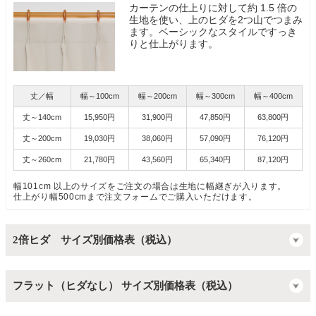
カーテンの仕上りに対して約 1.5 倍の
生地を使い、上のヒダを2つ山でつまみ
ます。ベーシックなスタイルですっき
りと仕上がります。
丈／幅
幅～100cm
幅～200cm
幅～300cm
幅～400cm
丈～140cm
15,950円
31,900円
47,850円
63,800円
丈～200cm
19,030円
38,060円
57,090円
76,120円
丈～260cm
21,780円
43,560円
65,340円
87,120円
幅101cm 以上のサイズをご注文の場合は生地に幅継ぎが入ります。
仕上がり幅500cmまで注文フォームでご購入いただけます。
2倍ヒダ サイズ別価格表（税込）
フラット（ヒダなし） サイズ別価格表（税込）