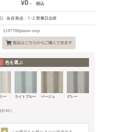
0
¥
税込
日
1197788plaisir-smp
色を選ぶ
リー
ライトブルー
ベージュ
グレー
個別
¥
0