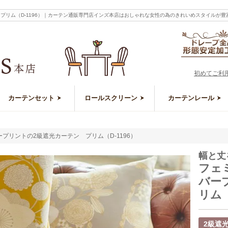
プリム（D-1196）｜カーテン通販専門店インズ本店はおしゃれな女性の為のきれいめスタイルが
初めてご利
カーテンセット
ロールスクリーン
カーテンレール
プリントの2級遮光カーテン プリム（D-1196）
幅と丈
フェ
バー
リム（
2級遮