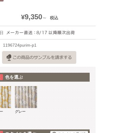
9,350
¥
税込
日
1196724purim-p1
色を選ぶ
ー
グレー