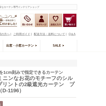
豊富なカーテン専門インテリアショップ
用の方へ
|
ご利用ガイド
|
配送方法・送料について
|
Q＆A
出窓・小窓カーテン
SALE
を1cm刻みで指定できるカーテン
ミニンなお花のモチーフのシル
プリントの2級遮光カーテン プ
D-1196）
光