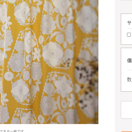
サ
価
数
できる一枚です。