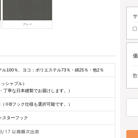
サ
グレー
価
ル100％、ヨコ：ポリエステル73％・綿25％・他2％
数
ォッシャブル）
心・丁寧な日本縫製でお届けします。）
準（※Bフック仕様も選択可能です。）
ャスターフック