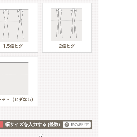
グレー
幅サイズを入力する
(整数)
幅の測り方