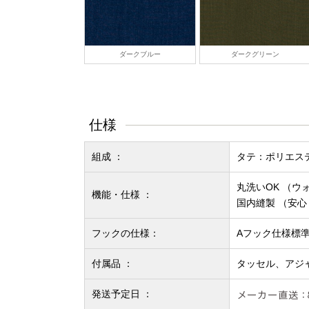
ダークブルー
ダークグリーン
仕様
組成 ：
タテ：ポリエステ
丸洗いOK （ウ
機能・仕様 ：
国内縫製 （安
フックの仕様：
Aフック仕様標
付属品 ：
タッセル、アジ
発送予定日 ：