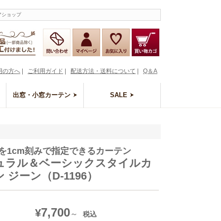
アショップ
用の方へ
|
ご利用ガイド
|
配送方法・送料について
|
Q＆A
出窓・小窓カーテン
SALE
を1cm刻みで指定できるカーテン
ュラル＆ベーシックスタイルカ
 ジーン（D-1196）
7,700
¥
税込