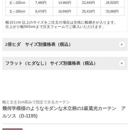
丈～200cm
7,480円
14,960円
22,440円
29,920円
丈～260cm
8,470円
16,940円
25,410円
33,880円
幅101cm 以上のサイズをご注文の場合は生地に幅継ぎが入ります。
仕上がり幅500cmまで注文フォームでご購入いただけます。
2倍ヒダ サイズ別価格表（税込）
フラット（ヒダなし） サイズ別価格表（税込）
幅と丈を1cm刻みで指定できるカーテン
幾何学模様のようなモダンな木立柄の1級遮光カーテン ア
ルソス（D-1195)