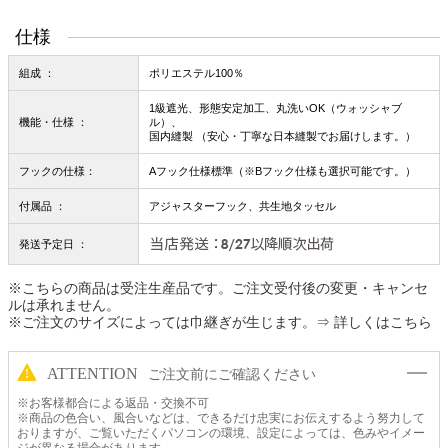
仕様
組成 ：
ポリエステル100％
1級遮光、形態安定加工、丸洗いOK（ウォッシャブ
機能・仕様 ：
ル）、
国内縫製 （安心・丁寧な日本縫製でお届けします。）
フックの仕様：
Aフック仕様標準（※Bフック仕様も選択可能です。）
付属品 ：
アジャスターフック、共生地タッセル
発送予定日 ：
※こちらの商品は受注生産品です。ご注文受付後の変更・キャンセ
ルは承れません。
※ご注文のサイズによっては巾継ぎが生じます。
⇒ 詳しくはこちら
ATTENTION
ご注文前にご確認ください
※お客様都合による返品・交換不可
※商品の色合い、風合いなどは、できるだけ忠実にお伝えするよう努力して
おりますが、ご覧いただくパソコンの環境、設定によっては、色みやイメー