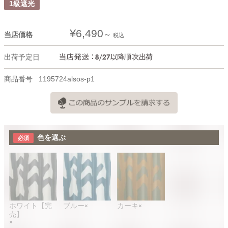
1級遮光
¥
6,490
当店価格
税込
出荷予定日
商品番号
1195724alsos-p1
色を選ぶ
ホワイト【完
ブルー
カーキ
×
×
売】
×