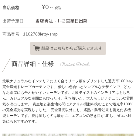
¥
0
当店価格
税込
出荷予定日
商品番号
1162788letty-smp
商品詳細・仕様
北欧ナチュラルなインテリアによく合うリーフ柄をプリントした遮光率100％の
完全遮光ドレープカーテンです。
優しい色合いとシンプルなデザインで、どん
なお部屋にも合わせやすいカーテンです。北欧テイストのインテリアはもちろ
ん、カジュアルな空間にもぴったり。落ち着いた、大人らしいナチュラルな雰囲
気を演出します。
表生地と裏生地の間にアクリル樹脂を挟むことで遮光率100%
の完全遮光を実現しました。
完全遮光以外にも、遮熱・防音効果も備えた多機
能カーテンです。夏は涼しく冬は暖かに、エアコンの効き目がUPし、省エネ対
策にもおすすめです。