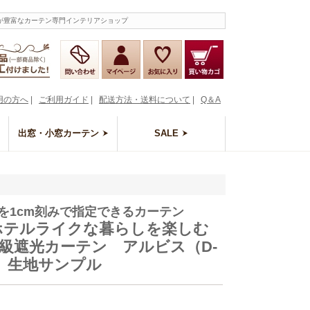
ルが豊富なカーテン専門インテリアショップ
用の方へ
|
ご利用ガイド
|
配送方法・送料について
|
Q＆A
出窓・小窓カーテン
SALE
を1cm刻みで指定できるカーテン
 ホテルライクな暮らしを楽しむ
1級遮光カーテン アルビス（D-
6）生地サンプル