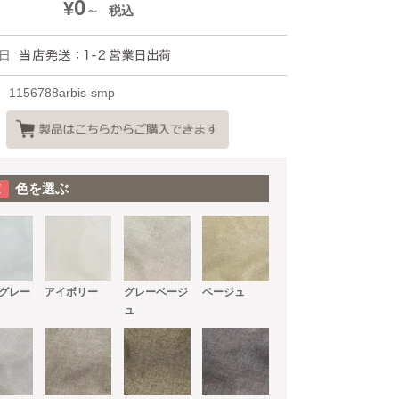
0
¥
税込
日
1156788arbis-smp
色を選ぶ
グレー
アイボリー
グレーベージ
ベージュ
ュ