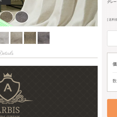
グレー
送料
価
数