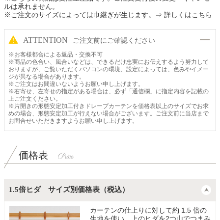
ルは承れません。
※ご注文のサイズによっては巾継ぎが生じます。
⇒ 詳しくはこちら
ATTENTION
ご注文前にご確認ください
※お客様都合による返品・交換不可
※商品の色合い、風合いなどは、できるだけ忠実にお伝えするよう努力して
おりますが、ご覧いただくパソコンの環境、設定によっては、色みやイメー
ジが異なる場合があります。
※ご注文はお間違いないようお願い申し上げます。
※右寄せ、左寄せの指定がある場合は、必ず「通信欄」に指定内容を記載の
上ご注文ください。
※片開きの形態安定加工付きドレープカーテンを価格表以上のサイズでお求
めの場合、形態安定加工が行えない場合がございます。ご注文前に当店まで
お問合せいただきますようお願い申し上げます。
価格表
1.5倍ヒダ サイズ別価格表（税込）
カーテンの仕上りに対して約 1.5 倍の
生地を使い、上のヒダを2つ山でつまみ