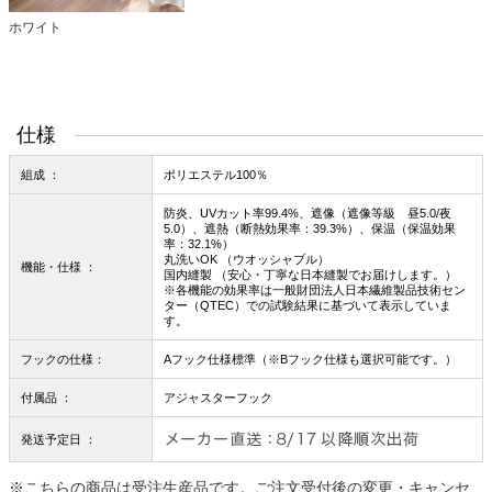
ホワイト
仕様
組成 ：
ポリエステル100％
防炎、UVカット率99.4%、遮像（遮像等級 昼5.0/夜
5.0）、遮熱（断熱効果率：39.3%）、保温（保温効果
率：32.1%）
丸洗いOK （ウオッシャブル）
機能・仕様 ：
国内縫製 （安心・丁寧な日本縫製でお届けします。）
※各機能の効果率は一般財団法人日本繊維製品技術セン
ター（QTEC）での試験結果に基づいて表示していま
す。
フックの仕様：
Aフック仕様標準（※Bフック仕様も選択可能です。）
付属品 ：
アジャスターフック
発送予定日 ：
※こちらの商品は受注生産品です。ご注文受付後の変更・キャンセ