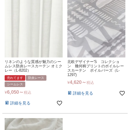
リネンのような質感が魅力のシー
北欧デザイナー'S コレクショ
ムレス防炎レースカーテン オミク
ン 幾何柄プリントのボイルレー
レー（L-8202）
スカーテン ボイルバーズ（L-
1297)
売れてます
防炎レース
4,620
¥
税込
シームレス
6,050
¥
税込
詳細を見る
詳細を見る