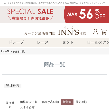
カーテン通販専門店インズ本店はおしゃれな女性の為のきれいめスタイルが豊富なカーテン専門インテリアショップ
在庫なし商品
在庫なし商品を表示しない
商品番号/JANコード
並び順
新着順
ドレープ
レース
セット
ロールスク
登録順
価格が安い順
HOME
商品一覧
価格が高い順
優先度順
レビュー順
商品一覧
キーワードヒット順
検索
詳細検索
価格が安い順
価格が高い順
新着順
優先度順
並び替
え
おすすめ順