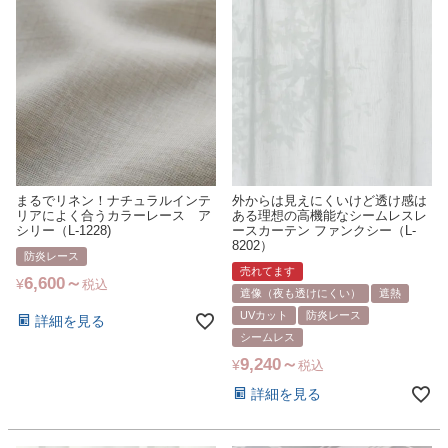
まるでリネン！ナチュラルインテ
外からは見えにくいけど透け感は
リアによく合うカラーレース ア
ある理想の高機能なシームレスレ
シリー（L-1228)
ースカーテン ファンクシー（L-
8202）
防炎レース
売れてます
6,600
¥
税込
遮像（夜も透けにくい）
遮熱
UVカット
防炎レース
詳細を見る
シームレス
9,240
¥
税込
詳細を見る