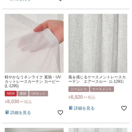
軽やかなリネンライク 遮熱・UV
風を感じるケースメントレースカ
カットレースカーテン カービー
ーテン エアースルー（L-1293）
(L-1295)
シームレス
ケースメント
NEW
遮熱
UVカット
6,820
¥
税込
8,030
¥
税込
詳細を見る
詳細を見る