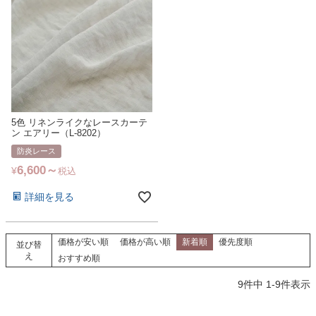
5色 リネンライクなレースカーテ
ン エアリー（L-8202）
防炎レース
6,600
¥
税込
詳細を見る
価格が安い順
価格が高い順
新着順
優先度順
並び替
え
おすすめ順
9
件中
1
-
9
件表示