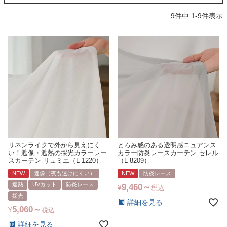
9
件中
1
-
9
件表示
リネンライクで外から見えにく
とろみ感のある透明感ニュアンス
い！遮像・遮熱の採光カラーレー
カラー防炎レースカーテン セレル
スカーテン リュミエ（L-1220）
（L-8209）
NEW
遮像（夜も透けにくい）
NEW
防炎レース
遮熱
UVカット
防炎レース
9,460
¥
税込
採光
詳細を見る
5,060
¥
税込
詳細を見る