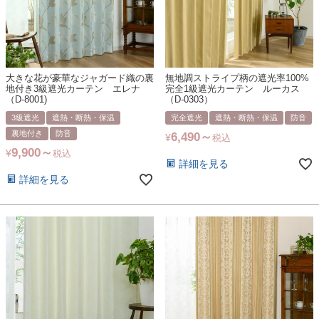
大きな花が豪華なジャガード織の裏
無地調ストライプ柄の遮光率100%
地付き3級遮光カーテン エレナ
完全1級遮光カーテン ルーカス
（D-8001)
（D-0303）
3級遮光
遮熱・断熱・保温
完全遮光
遮熱・断熱・保温
防音
裏地付き
防音
6,490
¥
税込
9,900
¥
税込
詳細を見る
詳細を見る