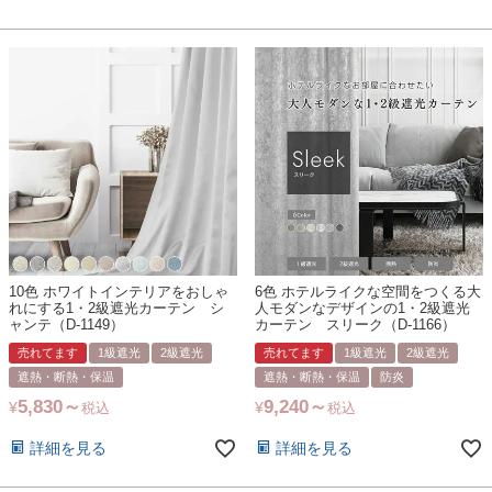
10色 ホワイトインテリアをおしゃ
6色 ホテルライクな空間をつくる大
れにする1・2級遮光カーテン シ
人モダンなデザインの1・2級遮光
ャンテ（D-1149）
カーテン スリーク（D-1166）
売れてます
1級遮光
2級遮光
売れてます
1級遮光
2級遮光
遮熱・断熱・保温
遮熱・断熱・保温
防炎
5,830
9,240
¥
¥
税込
税込
詳細を見る
詳細を見る