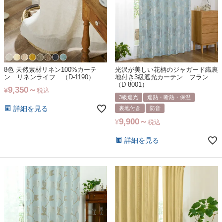
8色 天然素材リネン100%カーテ
光沢が美しい花柄のジャガード織裏
ン リネンライフ （D-1190）
地付き3級遮光カーテン フラン
（D-8001）
9,350
¥
税込
3級遮光
遮熱・断熱・保温
詳細を見る
裏地付き
防音
9,900
¥
税込
詳細を見る