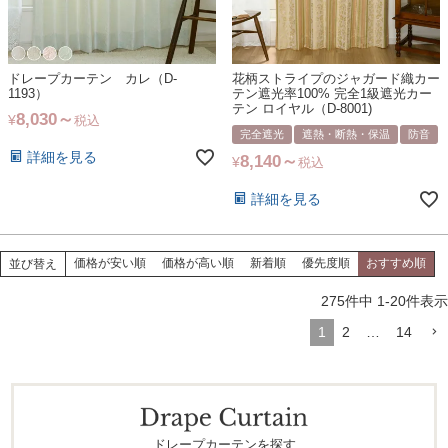
ドレープカーテン カレ（D-
花柄ストライプのジャガード織カー
1193）
テン遮光率100% 完全1級遮光カー
テン ロイヤル（D-8001)
8,030
¥
税込
完全遮光
遮熱・断熱・保温
防音
詳細を見る
8,140
¥
税込
詳細を見る
価格が安い順
価格が高い順
新着順
優先度順
おすすめ順
並び替え
275
件中
1
-
20
件表示
1
2
…
14
ドレープカーテンを探す