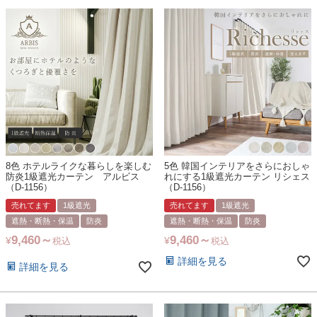
8色 ホテルライクな暮らしを楽しむ
5色 韓国インテリアをさらにおしゃ
防炎1級遮光カーテン アルビス
れにする1級遮光カーテン リシェス
（D-1156）
（D-1156）
売れてます
1級遮光
売れてます
1級遮光
遮熱・断熱・保温
防炎
遮熱・断熱・保温
防炎
9,460
9,460
¥
¥
税込
税込
詳細を見る
詳細を見る