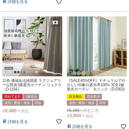
詳細を見る
11色 価値ある純国産 ラグジュアリ
《SALE40%OFF》ナチュラルでや
ーな防炎1級遮光カーテン リュクス
さしい印象の遮光率100% 完全1級
（D-1156）
遮光カーテン モニック（D-0302)
売れてます
1級遮光
目玉商品
完全遮光
遮熱・断熱・保温
防炎
遮熱・断熱・保温
防音
9,460
¥
6,490
¥
のところ
税込
3,894
¥
税込
詳細を見る
詳細を見る