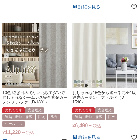
詳細を見る
10色 継ぎ目のでない北欧モダンで
おしゃれな16色から選べる完全1級
おしゃれなシームレス完全遮光カー
遮光カーテン ファルベ（D-
テン アルファ（D-1801）
1546）
売れてます
完全遮光
売れてます
完全遮光
遮熱・断熱・保温
防炎
防音
遮熱・断熱・保温
防音
シームレス
6,490
¥
税込
11,220
¥
税込
詳細を見る