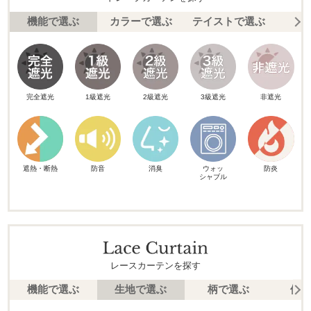
機能で選ぶ
カラーで選ぶ
テイストで選ぶ
柄
完全遮光
1級遮光
2級遮光
3級遮光
非遮光
遮熱・断熱
防音
消臭
ウォッ
防炎
シャブル
レースカーテンを探す
機能で選ぶ
生地で選ぶ
柄で選ぶ
価格