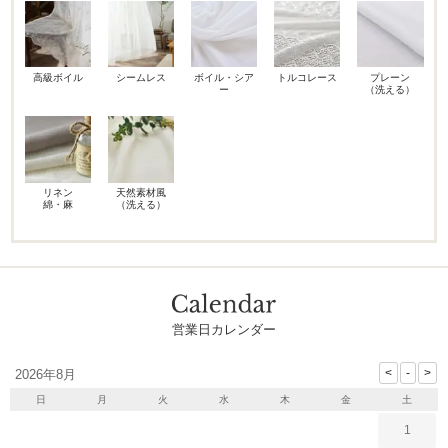
高級ボイル
シームレス
ボイル・シア
トルコレース
プレーン
ー
（洗える）
リネン
天然素材風
綿・麻
（洗える）
営業日カレンダー
2026年8月
日
月
火
水
木
金
土
1