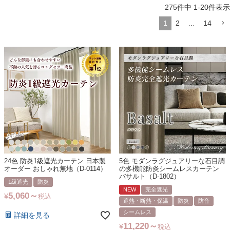
275
件中
1
-
20
件表示
1
2
…
14
24色 防炎1級遮光カーテン 日本製
5色 モダンラグジュアリーな石目調
オーダー おしゃれ無地（D-0114）
の多機能防炎シームレスカーテン
バサルト（D-1802）
1級遮光
防炎
NEW
完全遮光
5,060
¥
税込
遮熱・断熱・保温
防炎
防音
シームレス
詳細を見る
11,220
¥
税込