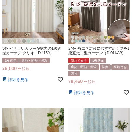
8色 やさしいカラーが魅力の1級遮
24色 省エネ対策におすすめ！防炎1
光カーテン クリオ（D-1159）
級遮光二重カーテン（D-0114W)
1級遮光
遮熱・断熱・保温
売れてます
1級遮光
遮熱・断熱・保温
防炎
裏地付き
6,600
¥
税込
防音
詳細を見る
9,460
¥
税込
詳細を見る