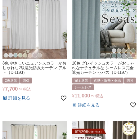
8色 やさしいニュアンスカラーがお
10色 グレイッシュカラーがおしゃ
しゃれな2級遮光防炎カーテン アル
れなナチュラルな シームレス完全
ト（D-1193）
遮光カーテン セバス（D-1197）
2級遮光
防炎
完全遮光
遮熱・断熱・保温
防音
シームレス
7,700
¥
税込
11,000
¥
税込
詳細を見る
詳細を見る