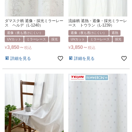
ダマスク柄 遮像・採光ミラーレー
流線柄 遮熱・遮像・採光ミラーレ
ス ヘルデ（L-1240）
ース トウラン（L-1239）
遮像（夜も透けにくい）
遮像（夜も透けにくい）
遮熱
UVカット
ミラーレース
採光
UVカット
ミラーレース
採光
3,850
3,850
¥
¥
税込
税込
詳細を見る
詳細を見る