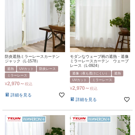
防炎遮熱ミラーレースカーテン
モダンなウェーブ柄の遮熱・遮像
ジャック（L-1578）
ミラーレースカーテン ウェーブ
レース（L-0924）
遮熱
UVカット
防炎レース
遮像（夜も透けにくい）
遮熱
ミラーレース
UVカット
ミラーレース
2,970
¥
税込
2,970
¥
税込
詳細を見る
詳細を見る