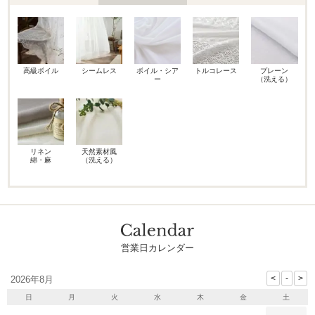
高級ボイル
シームレス
ボイル・シア
トルコレース
プレーン
ー
（洗える）
リネン
天然素材風
綿・麻
（洗える）
営業日カレンダー
2026年8月
日
月
火
水
木
金
土