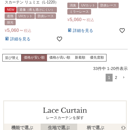
スカーテン リュミエ（L-1220）
消臭
UVカット
防炎レース
NEW
遮像（夜も透けにくい）
ミラーレース
遮熱
UVカット
防炎レース
5,060
¥
税込
採光
5,060
詳細を見る
¥
税込
詳細を見る
価格が安い順
価格が高い順
新着順
優先度順
並び替え
33
件中
1
-
20
件表示
1
2
レースカーテンを探す
機能で選ぶ
生地で選ぶ
柄で選ぶ
価格