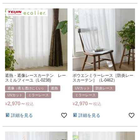
遮熱・遮像レースカーテン レー
ボウエンミラーレース［防炎レー
スミルフィーユ（L-0238)
スカーテン］（L-0462）
遮像（夜も透けにくい）
遮熱
UVカット
防炎レース
UVカット
ミラーレース
ミラーレース
2,970
2,970
¥
¥
税込
税込
詳細を見る
詳細を見る