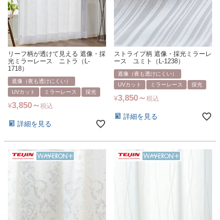
リーフ柄が透けて見える 遮像・採
ストライプ柄 遮像・採光ミラーレ
光ミラーレース ニトラ（L-
ース ユミト（L-1238）
1718）
遮像（夜も透けにくい）
遮像（夜も透けにくい）
UVカット
ミラーレース
採光
UVカット
ミラーレース
採光
3,850
¥
税込
3,850
¥
税込
詳細を見る
詳細を見る