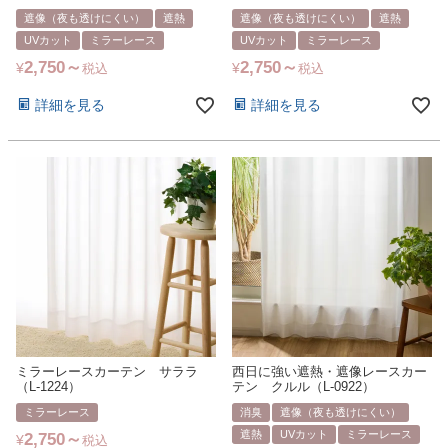
遮像（夜も透けにくい）
遮熱
遮像（夜も透けにくい）
遮熱
UVカット
ミラーレース
UVカット
ミラーレース
2,750
2,750
¥
¥
税込
税込
詳細を見る
詳細を見る
ミラーレースカーテン サララ
西日に強い遮熱・遮像レースカー
（L-1224）
テン クルル（L-0922）
ミラーレース
消臭
遮像（夜も透けにくい）
遮熱
UVカット
ミラーレース
2,750
¥
税込