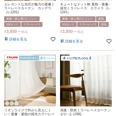
エレガントな光沢が魅力の遮像ミ
キュートなドット柄 遮熱・遮像・
ラーレースカーテン カンデラ
採光ミラーレース カラメラ（L-
（L-1201)
1241）
遮像（夜も透けにくい）
遮像（夜も透けにくい）
遮熱
UVカット
ミラーレース
UVカット
ミラーレース
採光
3,850
3,850
¥
¥
税込
税込
詳細を見る
詳細を見る
リネンライクで外から見えにく
消臭・防炎ミラーレースカーテン
い！遮像・遮熱の採光カラーレー
ゼロ（L-1296)