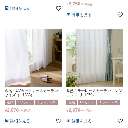
2,750
¥
税込
詳細を見る
詳細を見る
遮熱・UVカットレースカーテン
遮熱ミラーレースカーテン レジ
ワイズ（L-1563）
ェンド（L-1579）
遮熱
UVカット
ミラーレース
遮熱
UVカット
ミラーレース
2,970
2,970
¥
¥
税込
税込
詳細を見る
詳細を見る