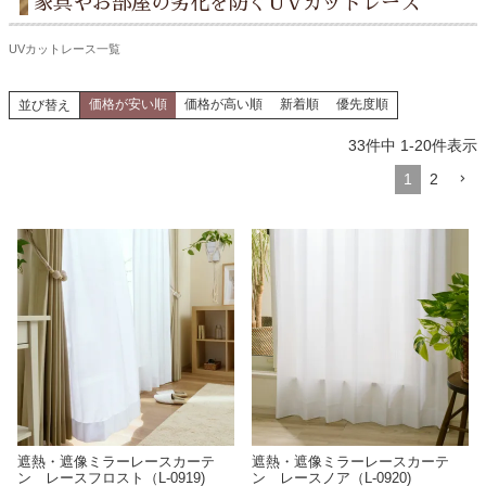
家具やお部屋の劣化を防ぐUVカットレース
UVカットレース一覧
価格が安い順
価格が高い順
新着順
優先度順
並び替え
33
件中
1
-
20
件表示
1
2
遮熱・遮像ミラーレースカーテ
遮熱・遮像ミラーレースカーテ
ン レースフロスト（L-0919)
ン レースノア（L-0920)