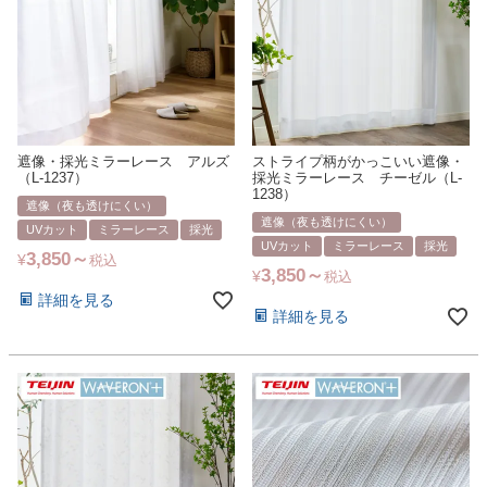
遮像・採光ミラーレース アルズ
ストライプ柄がかっこいい遮像・
（L-1237）
採光ミラーレース チーゼル（L-
1238）
遮像（夜も透けにくい）
遮像（夜も透けにくい）
UVカット
ミラーレース
採光
UVカット
ミラーレース
採光
3,850
¥
税込
3,850
¥
税込
詳細を見る
詳細を見る