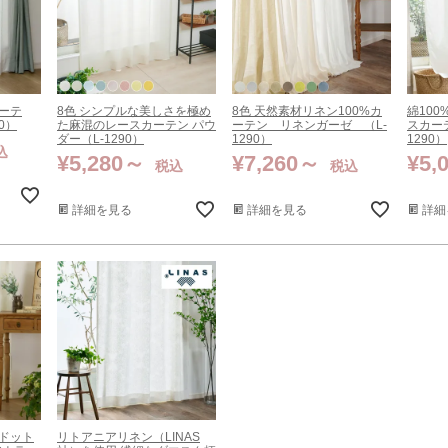
カーテ
8色 シンプルな美しさを極め
8色 天然素材リネン100%カ
綿10
0）
た麻混のレースカーテン パウ
ーテン リネンガーゼ （L-
スカー
ダー（L-1290）
1290）
1290）
込
¥
5,280
¥
7,260
¥
5,
税込
税込
詳細を見る
詳細を見る
詳細
プドット
リトアニアリネン（LINAS