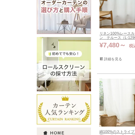
リネン100%レース
ン テルース（L-129
¥
7,480
税
詳細を見る
綿100%のストライ