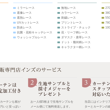
ミラーレース
無地レース
27
遮像レース
カラーレース
38
遮熱レース
刺繍レース
55
UVカットレース
プリントレース
78
防炎レース
ストライプ・チェック
10
抗菌・花粉キャッチレース
花・リーフ柄レース
ウォッシャブルレース
ダマスク・唐草レース
ドット・幾何柄レース
キャラクター柄レース
カーテンも裾が
お一人様5枚まで生地サンプルを
当店にはインテリ
汚いと安っぽい
メール便にて無料発送します。
ターとカーテンの