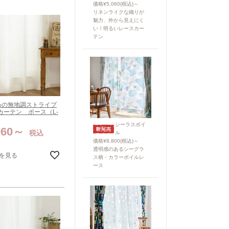
価格¥5,060(税込)～
リネンライクな織りが
魅力、外から見えにく
い！明るいレースカー
テン
0%の無地調ストライプ
カーテン ポース（L-
シーラスボイ
060
税込
ル
価格¥8,800(税込)～
透明感のあるシーグラ
を見る
ス柄・カラーボイルレ
ース