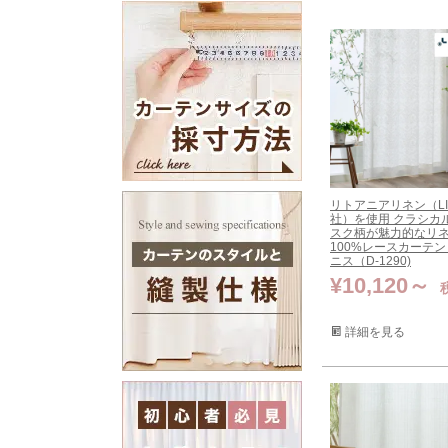
リトアニアリネン（LI
社）を使用 クラシカ
スク柄が魅力的なリ
100%レースカーテ
ニス（D-1290)
¥
10,120
詳細を見る