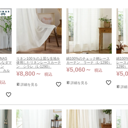
NAS
リネン100％の上質な生地を
綿100%のチェック柄レース
綿10
ルなダマ
使用したリネンレースカーテ
カーテン ラーナ（L-1290）
レース
ネン
ン シラレ（L-1290）
1290）
¥
5,060
税込
ン カル
¥
8,800
¥
5,
税込
税込
詳細を見る
詳細を見る
詳細