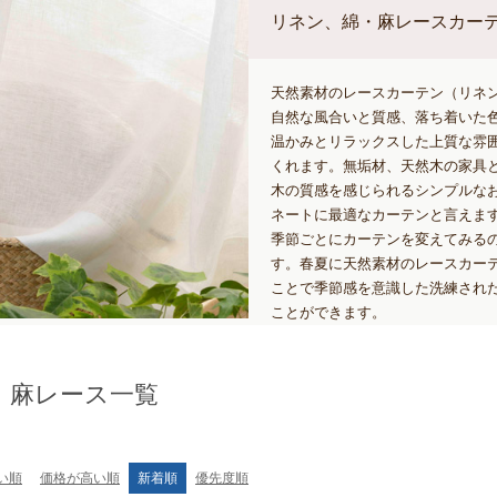
リネン、綿・麻レースカー
天然素材のレースカーテン（リネ
自然な風合いと質感、落ち着いた
温かみとリラックスした上質な雰
くれます。無垢材、天然木の家具
木の質感を感じられるシンプルな
ネートに最適なカーテンと言えま
季節ごとにカーテンを変えてみる
す。春夏に天然素材のレースカー
ことで季節感を意識した洗練され
ことができます。
・麻レース一覧
い順
価格が高い順
新着順
優先度順