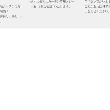
採寸に便利なカーテン専用メジャ
門スタッフがいま
地カーテンに形
ーも一緒にお届けいたします。
ことがあれば何で
装備！
い合わせください
保持し、美しい
。