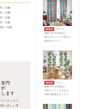
00～/1枚
00～/1枚
00～/1枚
00～/1枚
000～/1枚
アザレア
価格 ¥9,350(税込)～
鮮やかなツツジが彩る2
級遮光カーテン
ツリー
価格 ¥9,350(税込)～
北欧テイストの大きな
木柄 2級遮光カーテン
アコーディネイ
縫製に詳しい専