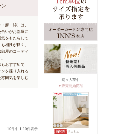
テン
ン・麻・綿）は、
色合いがお部屋に
囲気をもたらして
とも相性が良く、
お部屋のコーディ
す。
のもおすすめで
テンを採り入れる
た雰囲気を楽しむ
続々入荷中
▼販売開始商品
10
件中
1
-
10
件表示
リュミエ