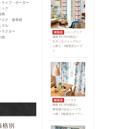
トライプ・ボーダー
ェック
何柄
マスク・唐草柄
ニマル
ャラクター
ジャングリア
の他
価格 ¥9,350(税込)～
モダンなジャングルジ
ム柄 2・3級遮光カーテ
ン
シーラス
価格 ¥9,350(税込)～
透明感のあるシーグラ
ス柄・2級遮光カーテン