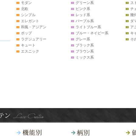
モダン
グリーン系
ス
北欧
ピンク系
チ
シンプル
レッド系
幾
エレガント
パープル系
ダ
和風・アジアン
ライトブルー系
ア
ポップ
ブルー・ネイビー系
キ
ラグジュアリー
グレー系
そ
キュート
ブラック系
エスニック
ブラウン系
ミックス系