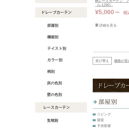
柄レースカーテン 
（L-1290）
¥
5,060
税
詳細を見る
並び替え
価格が安
床の色別
壁の色別
リビング
寝室
子供部屋