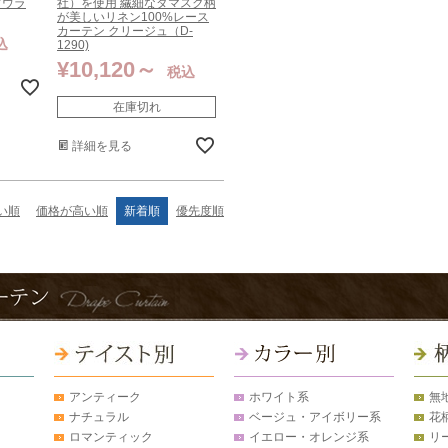
アウラ
社）を使用 繊細なダマスク柄
が美しいリネン100%レース
カーテン クリージュ（D-
込
1290)
¥
10,120
税込
在庫切れ
詳細を見る
い順
価格が高い順
新着順
優先度順
アンティーク
ホワイト系
無
ナチュラル
ベージュ・アイボリー系
花
ロマンティック
イエロー・オレンジ系
リ