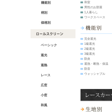
和室
男性のお部屋
1人暮らし
ワークスペース
完全遮光
1級遮光
ベーシック
2級遮光
3級遮光
遮光
防炎
遮熱・断熱・保温
遮熱
防音
ウォッシャブル
レース
広窓
小窓
和風