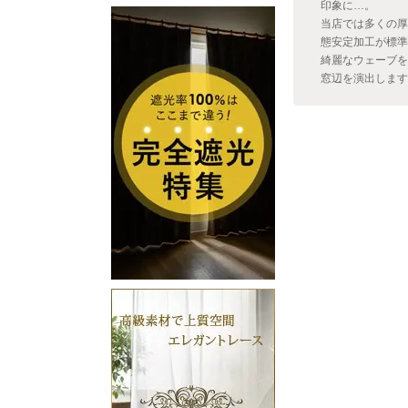
印象に…。
当店では多くの厚
態安定加工が標準
綺麗なウェーブを
窓辺を演出します