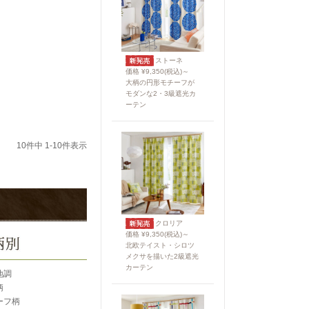
ストーネ
価格 ¥9,350(税込)～
大柄の円形モチーフが
モダンな2・3級遮光カ
ーテン
10
件中
1
-
10
件表示
クロリア
価格 ¥9,350(税込)～
北欧テイスト・シロツ
メクサを描いた2級遮光
カーテン
地調
柄
ーフ柄