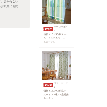
す。分からない
もお気軽にお問
。
オーロラボイ
ル
価格 ¥10,450(税込)～
ムーミンのカラーレー
スカーテン
ベリーガーデ
ン
価格 ¥11,000(税込)～
ムーミン 2級・3級遮光
カーテン