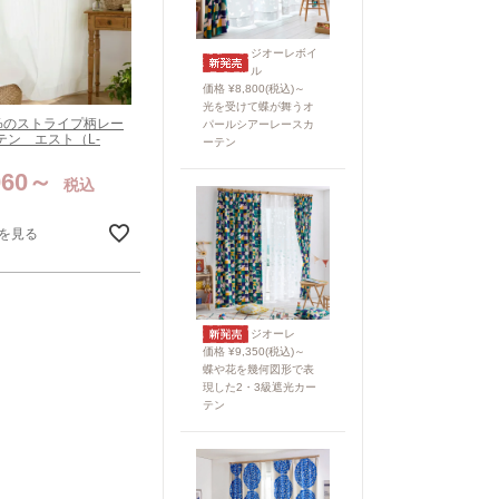
ジオーレボイ
ル
価格 ¥8,800(税込)～
光を受けて蝶が舞うオ
0%のストライプ柄レー
パールシアーレースカ
テン エスト（L-
ーテン
060
税込
を見る
ジオーレ
価格 ¥9,350(税込)～
蝶や花を幾何図形で表
現した2・3級遮光カー
テン